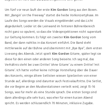
Um fünf vor neun läuft der erste
Kim Gordon
Song aus den Boxen.
Mit „Bangin‘ on the Freeway“ startet die heiße Vorkonzertphase. Im
Laufe des Songs werden die Visuals eingeblendet und das Licht
abgedunkelt. Leider ist die Leinwand im hinteren Bühnenbereich
nicht ganz so opulent, so dass die Videoprojektionen nicht superstark
zur Geltung kommen. Es folgt ein zweiter
Kim Gordon
Song vom
Band, der dann nahtlos in das Konzert einführt. Die Band steht
mittlerweile auf der Bühne und übernimmt mit „Bye Bye“, dem ersten
Livesong des Abends. Jetzt spielt
Kim Gordon
Gitarre, später legt sie
diese für den einen oder anderen Song beiseite. Ich sag mal, das
Verhältnis steht bei zwei Drittel ‘ohne Gitarre’ zu einem Drittel ‘mit
Gitarre’. Ich hatte vorher keine richtige Vorstellung über die Dauer
des Konzerts, einige ältere Setlisten wiesen Spielzeiten von einer
Stunde auf, allerdings sind darunter auch Festivalauftritte. Die Setlist,
die vor Beginn an den Musikerstationen verteilt wird, zeigt 15-16
Songs, was für mehr als eine Stunde sprach. Die ersten Songs sind
dann allerdings alle sehr kurz, was eher für einen kurzen Abend
spricht. Es werden schlussendlich 70 Minuten, inklusive Zugabe.