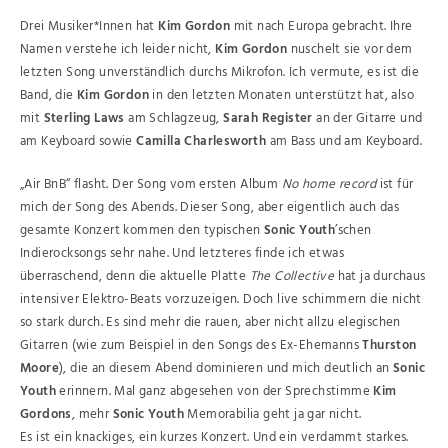
Drei Musiker*Innen hat
Kim Gordon
mit nach Europa gebracht. Ihre
Namen verstehe ich leider nicht,
Kim Gordon
nuschelt sie vor dem
letzten Song unverständlich durchs Mikrofon. Ich vermute, es ist die
Band, die
Kim Gordon
in den letzten Monaten unterstützt hat, also
mit
Sterling Laws
am Schlagzeug,
Sarah Register
an der Gitarre und
am Keyboard sowie
Camilla Charlesworth
am Bass und am Keyboard.
„Air BnB“ flasht. Der Song vom ersten Album
No home record
ist für
mich der Song des Abends. Dieser Song, aber eigentlich auch das
gesamte Konzert kommen den typischen
Sonic Youth
’schen
Indierocksongs sehr nahe. Und letzteres finde ich etwas
überraschend, denn die aktuelle Platte
The Collective
hat ja durchaus
intensiver Elektro-Beats vorzuzeigen. Doch live schimmern die nicht
so stark durch. Es sind mehr die rauen, aber nicht allzu elegischen
Gitarren (wie zum Beispiel in den Songs des Ex-Ehemanns
Thurston
Moore
), die an diesem Abend dominieren und mich deutlich an
Sonic
Youth
erinnern. Mal ganz abgesehen von der Sprechstimme
Kim
Gordons
, mehr
Sonic Youth
Memorabilia geht ja gar nicht.
Es ist ein knackiges, ein kurzes Konzert. Und ein verdammt starkes.