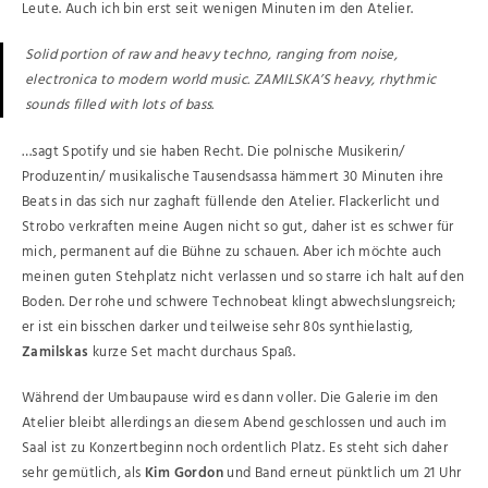
Leute. Auch ich bin erst seit wenigen Minuten im den Atelier.
Solid portion of raw and heavy techno, ranging from noise,
electronica to modern world music. ZAMILSKA’S heavy, rhythmic
sounds filled with lots of bass.
…sagt Spotify und sie haben Recht. Die polnische Musikerin/
Produzentin/ musikalische Tausendsassa hämmert 30 Minuten ihre
Beats in das sich nur zaghaft füllende den Atelier. Flackerlicht und
Strobo verkraften meine Augen nicht so gut, daher ist es schwer für
mich, permanent auf die Bühne zu schauen. Aber ich möchte auch
meinen guten Stehplatz nicht verlassen und so starre ich halt auf den
Boden. Der rohe und schwere Technobeat klingt abwechslungsreich;
er ist ein bisschen darker und teilweise sehr 80s synthielastig,
Zamilskas
kurze Set macht durchaus Spaß.
Während der Umbaupause wird es dann voller. Die Galerie im den
Atelier bleibt allerdings an diesem Abend geschlossen und auch im
Saal ist zu Konzertbeginn noch ordentlich Platz. Es steht sich daher
sehr gemütlich, als
Kim Gordon
und Band erneut pünktlich um 21 Uhr