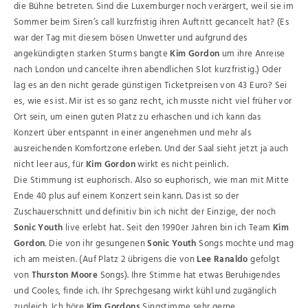
die Bühne betreten. Sind die Luxemburger noch verärgert, weil sie im
Sommer beim Siren’s call kurzfristig ihren Auftritt gecancelt hat? (Es
war der Tag mit diesem bösen Unwetter und aufgrund des
angekündigten starken Sturms bangte
Kim Gordon
um ihre Anreise
nach London und cancelte ihren abendlichen Slot kurzfristig.) Oder
lag es an den nicht gerade günstigen Ticketpreisen von 43 Euro? Sei
es, wie es ist. Mir ist es so ganz recht, ich musste nicht viel früher vor
Ort sein, um einen guten Platz zu erhaschen und ich kann das
Konzert über entspannt in einer angenehmen und mehr als
ausreichenden Komfortzone erleben. Und der Saal sieht jetzt ja auch
nicht leer aus, für
Kim Gordon
wirkt es nicht peinlich.
Die Stimmung ist euphorisch. Also so euphorisch, wie man mit Mitte
Ende 40 plus auf einem Konzert sein kann. Das ist so der
Zuschauerschnitt und definitiv bin ich nicht der Einzige, der noch
Sonic Youth
live erlebt hat. Seit den 1990er Jahren bin ich Team
Kim
Gordon
. Die von ihr gesungenen
Sonic Youth
Songs mochte und mag
ich am meisten. (Auf Platz 2 übrigens die von
Lee Ranaldo
gefolgt
von
Thurston Moore
Songs). Ihre Stimme hat etwas Beruhigendes
und Cooles, finde ich. Ihr Sprechgesang wirkt kühl und zugänglich
zugleich. Ich höre
Kim Gordons
Singstimme sehr gerne.