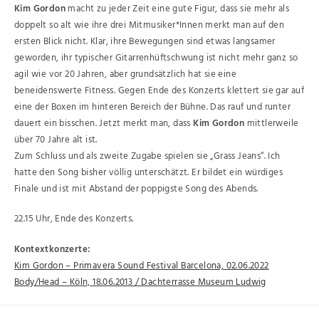
Kim Gordon
macht zu jeder Zeit eine gute Figur, dass sie mehr als
doppelt so alt wie ihre drei Mitmusiker*Innen merkt man auf den
ersten Blick nicht. Klar, ihre Bewegungen sind etwas langsamer
geworden, ihr typischer Gitarrenhüftschwung ist nicht mehr ganz so
agil wie vor 20 Jahren, aber grundsätzlich hat sie eine
beneidenswerte Fitness. Gegen Ende des Konzerts klettert sie gar auf
eine der Boxen im hinteren Bereich der Bühne. Das rauf und runter
dauert ein bisschen. Jetzt merkt man, dass
Kim Gordon
mittlerweile
über 70 Jahre alt ist.
Zum Schluss und als zweite Zugabe spielen sie „Grass Jeans“. Ich
hatte den Song bisher völlig unterschätzt. Er bildet ein würdiges
Finale und ist mit Abstand der poppigste Song des Abends.
22.15 Uhr, Ende des Konzerts.
Kontextkonzerte:
Kim Gordon – Primavera Sound Festival Barcelona, 02.06.2022
Body/Head – Köln, 18.06.2013 / Dachterrasse Museum Ludwig