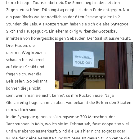
herrscht reger Touristenbetrieb. Die Sonne liegt in den letzten
Zügen, ein schöner Frühlingstag neigt sich dem Ende entgegen. Nur
ein paar Blocks weiter nördlich an der 6.ten Strasse spielen in 2
Stunden die
Eels
. Als Konzertraum haben sie sich die alte
Synagoge
Sixth and I
ausgeguckt. Ein eher mickrig wirkender Gottesbau
inmitten von höhergeschossigen Gebäuden. Der Saal ist ausverkauft.
Drei Frauen, die
unseren Weg kreuzen,
schauen belustigend
auf dieses Schild und
fragen sich, wer die
Eels
seien. ‚So bekannt
können die ja nicht
sein, wenn man sie nicht kenne‘, so ihre Rückschlüsse. Na ja.
Gleichzeitig frage ich mich aber, wie bekannt die
Eels
in den Staaten
nun wirklich sind.
In die Synagoge gehen schätzungsweise 700 Menschen, der
Tanzbrunnen in Köln, wo ich sie im Februar sah, fasst doppelt so viel
und war ebenso ausverkauft. Sind die Eels hier nicht so gross oder
wurde der kleine Veranstaltungsort bewusst gewählt? Ich kenne die