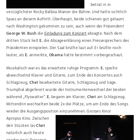
betrat in in
verzüglichster Rocky Balboa Manier die Bühne. Und hatte sichtlich
Spass an diesem Auftritt. Überhaupt, beide schienen gut gelaunt
nach Washington gekommen zu sein, auch wenn der Präsendent
George W. Bush
die
Einladung zum Konzert
absagte. Nach dem
dritten Stück ließ
E.
die Absageerklärung eines Pressesprechers des
Präsidenten einspielen. Der Saal brüllte laut auf. Er brüllte noch
lauter, als
E.
anmerkte,
Obama
hätte bestimmt vorbeigeschaut.
Musikalisch war es das erwartete ruhige Programm.
E.
spielte
abwechselnd Klavier und Gitarre, zum Ende des Konzertes auch
Schlagzeug,
Chet
bearbeitete Gitarre, Schlagzeug und Säge.
Triumphal abgefeiert wurde der Instrumentenwechsel der beiden
während „Flyswatter“.
E.
begann am Klavier,
Chet
am Schlagzeug.
Mittendrin wechselten beide 2x die Plätze, um am Ende des Songs
wieder die Ausgangsposition einzunehmen. Grosses Kino!
Apropos Kino. Zwischen
den Stücken las
Chet
natürlich auch heute