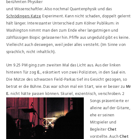
berühmten Physiker
und Wissenschaftler. Also nochmal Quantenphysik und das
Schrödingers Katze
Experiment. Kann nicht schaden, doppelt gelernt
hält länger. Interessanter Unterschied zum Kölner Publikum: in
Washington nimmt man den zum Ende eher langatmigen und
zähflüssigen Biopic gelassener hin. Pfiffe aus ungeduld gibt es keine.
Vielleicht auch deswegen, weil jeder alles versteht. (Im Sinne von
sprachlich, nicht inhaltlich).
Um 9.25 PM ging zum zweiten Mal das Licht aus. Aus der linken
hinteren Tür zog
E.
, eskortiert von zwei Polizisten, in den Saal ein.
Die Mütze des schwarzen Field-Parkas tief ins Gesicht gezogen, so
betrat er die Bühne. Das war schon mal ein Start, wie er besser zu
Mr
E.
nicht hätte passen können.
Skuriel, exzentrisch, verschroben. 2
Songs präsentierte er
alleine auf der Gitarre,
ehe er seinen
Mitspieler und
Begleiter
Chet
vorstellte. Auch
Chet