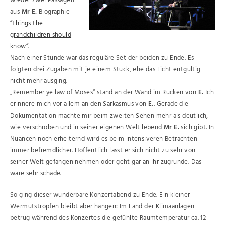
wieder zwei Passagen
aus
Mr E.
Biographie
“
Things the
grandchildren should
know
“.
Nach einer Stunde war das reguläre Set der beiden zu Ende. Es
folgten drei Zugaben mit je einem Stück, ehe das Licht entgültig
nicht mehr ausging.
„Remember ye law of Moses“ stand an der Wand im Rücken von
E.
Ich
erinnere mich vor allem an den Sarkasmus von
E.
. Gerade die
Dokumentation machte mir beim zweiten Sehen mehr als deutlich,
wie verschroben und in seiner eigenen Welt lebend
Mr E.
sich gibt. In
Nuancen noch erheiternd wird es beim intensiveren Betrachten
immer befremdlicher. Hoffentlich lässt er sich nicht zu sehr von
seiner Welt gefangen nehmen oder geht gar an ihr zugrunde. Das
wäre sehr schade.
So ging dieser wunderbare Konzertabend zu Ende. Ein kleiner
Wermutstropfen bleibt aber hängen: Im Land der Klimaanlagen
betrug während des Konzertes die gefühlte Raumtemperatur ca. 12