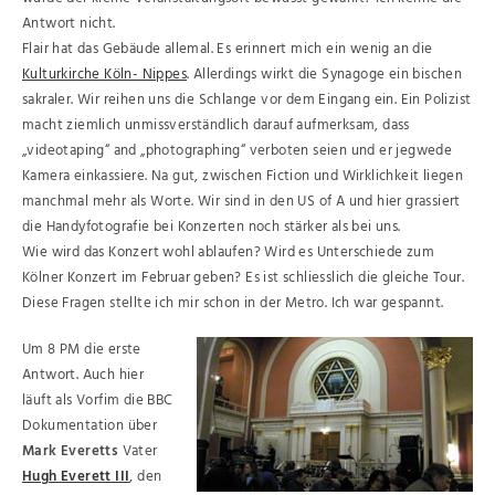
Antwort nicht.
Flair hat das Gebäude allemal. Es erinnert mich ein wenig an die
Kulturkirche Köln- Nippes
. Allerdings wirkt die Synagoge ein bischen
sakraler. Wir reihen uns die Schlange vor dem Eingang ein. Ein Polizist
macht ziemlich unmissverständlich darauf aufmerksam, dass
„videotaping“ and „photographing“ verboten seien und er jegwede
Kamera einkassiere. Na gut, zwischen Fiction und Wirklichkeit liegen
manchmal mehr als Worte. Wir sind in den US of A und hier grassiert
die Handyfotografie bei Konzerten noch stärker als bei uns.
Wie wird das Konzert wohl ablaufen? Wird es Unterschiede zum
Kölner Konzert im Februar geben? Es ist schliesslich die gleiche Tour.
Diese Fragen stellte ich mir schon in der Metro. Ich war gespannt.
Um 8 PM die erste
Antwort. Auch hier
läuft als Vorfim die BBC
Dokumentation über
Mark Everetts
Vater
Hugh Everett III
, den