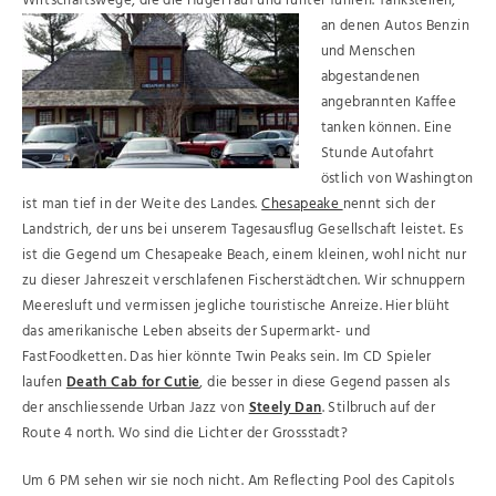
Wirtschaftswege, die die Hügel rauf und runter führen.
Tankstellen,
an denen Autos Benzin
und Menschen
abgestandenen
angebrannten Kaffee
tanken können. Eine
Stunde Autofahrt
östlich von Washington
ist man tief in der Weite des Landes.
Chesapeake
nennt sich der
Landstrich, der uns bei unserem Tagesausflug Gesellschaft leistet. Es
ist die Gegend um Chesapeake Beach, einem kleinen, wohl nicht nur
zu dieser Jahreszeit verschlafenen Fischerstädtchen. Wir schnuppern
Meeresluft und vermissen jegliche touristische Anreize. Hier blüht
das amerikanische Leben abseits der Supermarkt- und
FastFoodketten. Das hier könnte Twin Peaks sein. Im CD Spieler
laufen
Death Cab for Cutie
, die besser in diese Gegend passen als
der anschliessende Urban Jazz von
Steely Dan
. Stilbruch auf der
Route 4 north. Wo sind die Lichter der Grossstadt?
Um 6 PM sehen wir sie noch nicht. Am Reflecting Pool des Capitols