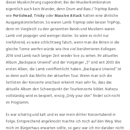
dieser Musikrichtung zugeordnet. Bei der Musikerkombination
eigentlich auch kein Wunder, denn Drum and Bass / TripHop Bands
wie
Portishead
,
Tricky
oder
Massive Attack
hatten eine ähnliche
Ausgangskonstellation. So waren Lamb TripHop oder besser TripPop,
denn im Vergleich zu den genannten Bands und Musikern waren
Lamb viel poppiger und weniger düster. So wäre es nicht nur
irreführend, es wäre schlichtweg falsch, wenn man die Briten in die
gleiche Tonne werfen würde wie ihre viel berühmteren Kollegen.
2014 sind Lamb nach langer Zeit wieder live zu sehen. Ihr aktuelles
Album „Backspace Unwind“ und der Vorgänger „5“ sind seit 2003 die
ersten Alben, die Lamb veröffentlicht haben. „Backspace Unwind“ ist
so denn auch das Motto der aktuellen Tour. Wenn man sich die
Setlisten der Konzerte anschaut erkennt man sehr fix, dass das
aktuelle Album den Schwerpunkt der Tourkonzerte bildet. Nahezu
vollständig wird es bespielt, einzig „Only your skin“ findet sich nicht
im Programm.
Es war schattig und kalt und es war mein dritter Konzertabend in
Folge. Entsprechend angeknockt machte ich mich auf den Weg. Was
mich im Bürgerhaus erwarten sollte, so ganz war ich mir darüber nicht