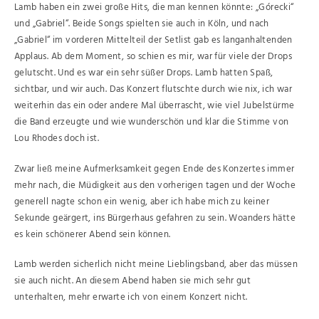
Lamb haben ein zwei große Hits, die man kennen könnte: „Górecki“
und „Gabriel“. Beide Songs spielten sie auch in Köln, und nach
„Gabriel“ im vorderen Mittelteil der Setlist gab es langanhaltenden
Applaus. Ab dem Moment, so schien es mir, war für viele der Drops
gelutscht. Und es war ein sehr süßer Drops. Lamb hatten Spaß,
sichtbar, und wir auch. Das Konzert flutschte durch wie nix, ich war
weiterhin das ein oder andere Mal überrascht, wie viel Jubelstürme
die Band erzeugte und wie wunderschön und klar die Stimme von
Lou Rhodes doch ist.
Zwar ließ meine Aufmerksamkeit gegen Ende des Konzertes immer
mehr nach, die Müdigkeit aus den vorherigen tagen und der Woche
generell nagte schon ein wenig, aber ich habe mich zu keiner
Sekunde geärgert, ins Bürgerhaus gefahren zu sein. Woanders hätte
es kein schönerer Abend sein können.
Lamb werden sicherlich nicht meine Lieblingsband, aber das müssen
sie auch nicht. An diesem Abend haben sie mich sehr gut
unterhalten, mehr erwarte ich von einem Konzert nicht.