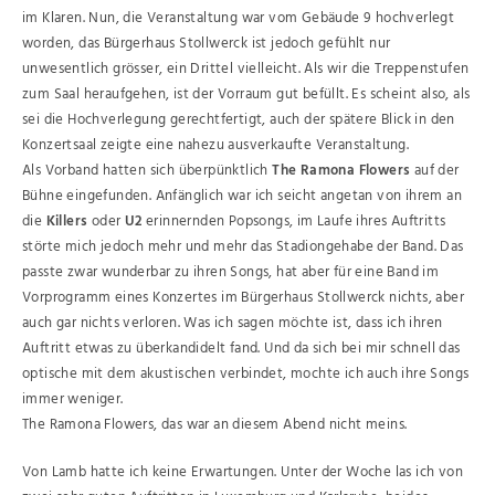
im Klaren. Nun, die Veranstaltung war vom Gebäude 9 hochverlegt
worden, das Bürgerhaus Stollwerck ist jedoch gefühlt nur
unwesentlich grösser, ein Drittel vielleicht. Als wir die Treppenstufen
zum Saal heraufgehen, ist der Vorraum gut befüllt. Es scheint also, als
sei die Hochverlegung gerechtfertigt, auch der spätere Blick in den
Konzertsaal zeigte eine nahezu ausverkaufte Veranstaltung.
Als Vorband hatten sich überpünktlich
The Ramona Flowers
auf der
Bühne eingefunden. Anfänglich war ich seicht angetan von ihrem an
die
Killers
oder
U2
erinnernden Popsongs, im Laufe ihres Auftritts
störte mich jedoch mehr und mehr das Stadiongehabe der Band. Das
passte zwar wunderbar zu ihren Songs, hat aber für eine Band im
Vorprogramm eines Konzertes im Bürgerhaus Stollwerck nichts, aber
auch gar nichts verloren. Was ich sagen möchte ist, dass ich ihren
Auftritt etwas zu überkandidelt fand. Und da sich bei mir schnell das
optische mit dem akustischen verbindet, mochte ich auch ihre Songs
immer weniger.
The Ramona Flowers, das war an diesem Abend nicht meins.
Von Lamb hatte ich keine Erwartungen. Unter der Woche las ich von