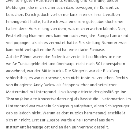
zwei sehr guten Auftritten in Luxemburg und Karlsruhe, beides
Meldungen, die mich sicher auch dazu bewogen, ihr Konzert zu
besuchen. Da ich jedoch vorher nur kurz in eines ihrer Livealben
hineingehört hatte, hatte ich zwar eine sehr gute, aber doch eher
halbseidene Vorstellung von dem, was mich erwarten könnte. Nun,
Feststellung Nummer eins kam mir nach zwei, drei Songs: Lamb sind
viel poppiger, als ich es vermutet hatte. Feststellung Nummer zwei
kam nicht viel später: die Band hat eine starke Fanbase.
Auf der Bühne waren die Rollen klar verteilt: Lou Rhodes, in eine
weiße Tunika gekleidet und überhaupt nicht nach 50 Lebensjahren
aussehend, war der Mittelpunkt. Die Sängerin war der Blickfang
schlechthin, es war nur schwer, sich nicht in sie zu verlieben. Rechts
von ihr agierte Andy Barlow als Strippenzieher und heimlicher
Mastermind im Hintergrund. Links komplettierte der gipsfüßige
Jon
Thorne
(eine alte Konzertverletzung) als Bassist die Liveformation. Im
Hintergrund war zwar ein Schlagzeug aufgebaut, einen Schlagzeuger
gab es jedoch nicht. Warum es dort nutzlos herumstand, erschließt
sich mir nicht. Erst zur Zugabe wurde eine Trommel aus dem
Instrument herausgelöst und an den Bühnenrand gestellt.