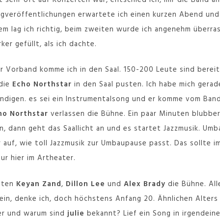
gveröffentlichungen erwartete ich einen kurzen Abend und 
em lag ich richtig, beim zweiten wurde ich angenehm überras
ker gefüllt, als ich dachte.
r Vorband komme ich in den Saal. 150-200 Leute sind berei
 die
Echo Northstar
in den Saal pusten. Ich habe mich gerade
ündigen. es sei ein Instrumentalsong und er komme vom Band
ho Northstar
verlassen die Bühne. Ein paar Minuten blubber
in, dann geht das Saallicht an und es startet Jazzmusik. Um
r auf, wie toll Jazzmusik zur Umbaupause passt. Das sollte i
nur hier im Artheater.
reten
Keyan Zand
,
Dillon Lee
und
Alex Brady
die Bühne. All
sein, denke ich, doch höchstens Anfang 20. Ähnlichen Alters
er und warum sind
julie
bekannt? Lief ein Song in irgendeiner