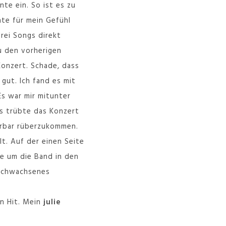
te ein. So ist es zu
nte für mein Gefühl
drei Songs direkt
u den vorherigen
Konzert. Schade, dass
gut. Ich fand es mit
s war mir mitunter
as trübte das Konzert
örbar rüberzukommen.
lt. Auf der einen Seite
pe um die Band in den
urchwachsenes
in Hit. Mein
julie