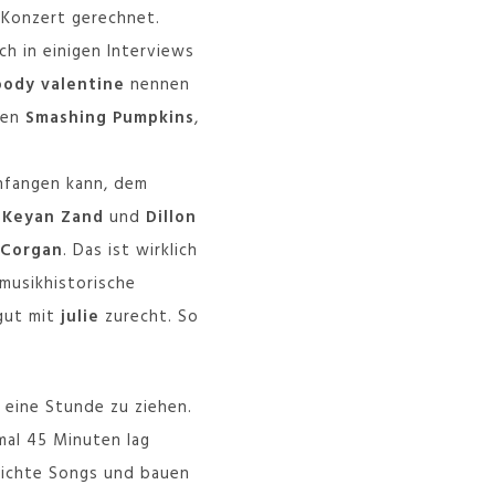
 Konzert gerechnet.
ch in einigen Interviews
oody valentine
nennen
hen
Smashing Pumpkins
,
anfangen kann, dem
h
Keyan Zand
und
Dillon
y Corgan
. Das ist wirklich
musikhistorische
 gut mit
julie
zurecht. So
f eine Stunde zu ziehen.
mal 45 Minuten lag
tlichte Songs und bauen