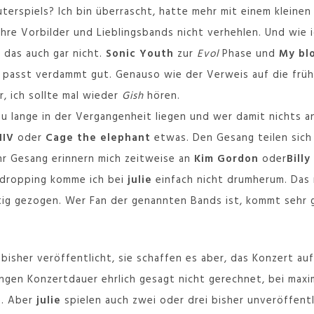
erspiels? Ich bin überrascht, hatte mehr mit einem kleinen
ihre Vorbilder und Lieblingsbands nicht verhehlen. Und wie i
e das auch gar nicht.
Sonic Youth
zur
Evol
Phase und
My bl
s passt verdammt gut. Genauso wie der Verweis auf die frü
ir, ich sollte mal wieder
Gish
hören.
 lange in der Vergangenheit liegen und wer damit nichts 
IIV
oder
Cage the elephant
etwas. Den Gesang teilen sic
hr Gesang erinnern mich zeitweise an
Kim Gordon
oder
Bill
edropping komme ich bei
julie
einfach nicht drumherum. Das 
eutig gezogen. Wer Fan der genannten Bands ist, kommt sehr
e
bisher veröffentlicht, sie schaffen es aber, das Konzert au
langen Konzertdauer ehrlich gesagt nicht gerechnet, bei maxi
e. Aber
julie
spielen auch zwei oder drei bisher unveröffen