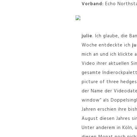
Vorband:
Echo Northst
julie
. Ich glaube, die 
Woche entdeckte ich
ju
mich an und ich klickte
Video ihrer aktuellen Sin
gesamte Indierockpalette
picture of three hedges“
der Name der Videodate
window“ als Doppelsingl
Jahren erschien ihre bi
August diesen Jahres sin
Unter anderem in Köln, 
diesen Monat noch nicht