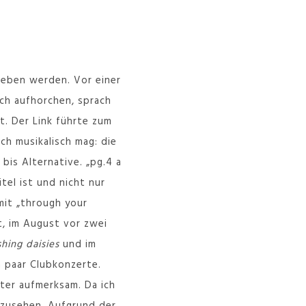
ieben werden. Vor einer
ich aufhorchen, sprach
t. Der Link führte zum
ich musikalisch mag: die
s Alternative. „pg​.​4 a
tel ist und nicht nur
it „through your
t, im August vor zwei
hing daisies
und im
n paar Clubkonzerte.
ater aufmerksam. Da ich
nzusehen. Aufgrund der