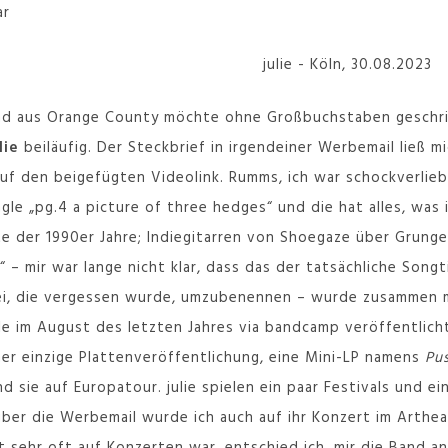
ar
Band aus Orange County möchte ohne Großbuchstaben geschr
lie
beiläufig. Der Steckbrief in irgendeiner Werbemail ließ m
 auf den beigefügten Videolink. Rumms, ich war schockverlieb
gle „pg​.​4 a picture of three hedges“ und die hat alles, was 
 der 1990er Jahre; Indiegitarren von Shoegaze über Grunge bi
 – mir war lange nicht klar, dass das der tatsächliche Songti
i, die vergessen wurde, umzubenennen – wurde zusammen m
e im August des letzten Jahres via bandcamp veröffentlich
sher einzige Plattenveröffentlichung, eine Mini-LP namens
Pus
d sie auf Europatour. julie spielen ein paar Festivals und ei
über die Werbemail wurde ich auch auf ihr Konzert im Arthe
 sehr oft auf Konzerten war, entschied ich, mir die Band a