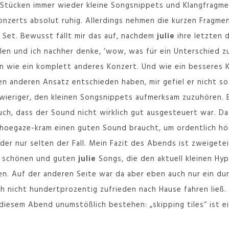
Stücken immer wieder kleine Songsnippets und Klangfragmen
nzerts absolut ruhig. Allerdings nehmen die kurzen Fragme
 Set. Bewusst fällt mir das auf, nachdem
julie
ihre letzten 
len und ich nachher denke, ’wow, was für ein Unterschied z
 an wie ein komplett anderes Konzert. Und wie ein besseres 
en anderen Ansatz entschieden haben, mir gefiel er nicht so 
ieriger, den kleinen Songsnippets aufmerksam zuzuhören. E
uch, dass der Sound nicht wirklich gut ausgesteuert war. D
 Shoegaze-kram einen guten Sound braucht, um ordentlich h
der nur selten der Fall. Mein Fazit des Abends ist zweigetei
hr schönen und guten
julie
Songs, die den aktuell kleinen Hy
en. Auf der anderen Seite war da aber eben auch nur ein d
ch nicht hundertprozentig zufrieden nach Hause fahren ließ.
 diesem Abend unumstößlich bestehen: „skipping tiles“ ist e