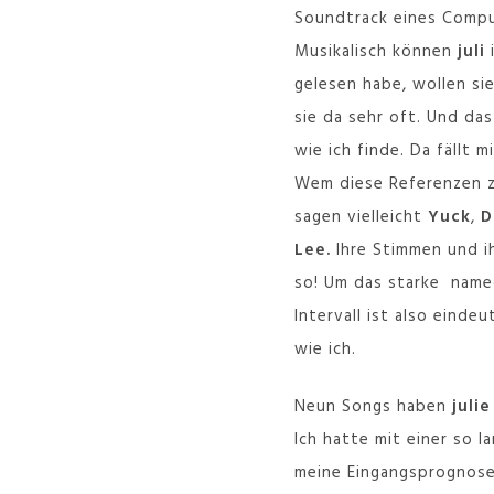
Soundtrack eines Comput
Musikalisch können
juli
gelesen habe, wollen si
sie da sehr oft. Und da
wie ich finde. Da fällt m
Wem diese Referenzen zu
sagen vielleicht
Yuck
,
D
Lee.
Ihre Stimmen und i
so! Um das starke nam
Intervall ist also eind
wie ich.
Neun Songs haben
juli
Ich hatte mit einer so 
meine Eingangsprognos