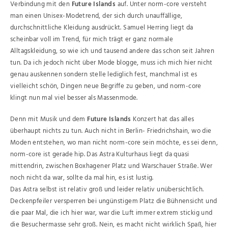
Verbindung mit den
Future Islands
auf. Unter norm-core versteht
man einen Unisex-Modetrend, der sich durch unauffällige,
durchschnittliche Kleidung ausdrückt. Samuel Herring liegt da
scheinbar voll im Trend, für mich trägt er ganz normale
Alltagskleidung, so wie ich und tausend andere das schon seit Jahren
tun. Da ich jedoch nicht über Mode blogge, muss ich mich hier nicht
genau auskennen sondern stelle lediglich fest, manchmal ist es
vielleicht schön, Dingen neue Begriffe zu geben, und norm-core
klingt nun mal viel besser als Massenmode.
Denn mit Musik und dem
Future Islands
Konzert hat das alles
überhaupt nichts zu tun. Auch nicht in Berlin- Friedrichshain, wo die
Moden entstehen, wo man nicht norm-core sein möchte, es sei denn,
norm-core ist gerade hip. Das Astra Kulturhaus liegt da quasi
mittendrin, zwischen Boxhagener Platz und Warschauer Straße. Wer
noch nicht da war, sollte da mal hin, es ist lustig.
Das Astra selbst ist relativ groß und leider relativ unübersichtlich.
Deckenpfeiler versperren bei ungünstigem Platz die Bühnensicht und
die paar Mal, die ich hier war, war die Luft immer extrem stickig und
die Besuchermasse sehr groß. Nein, es macht nicht wirklich Spaß, hier