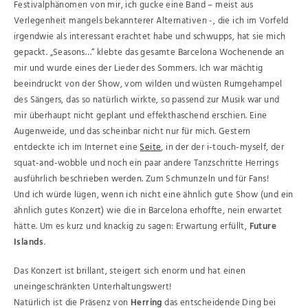
Festivalphänomen von mir, ich gucke eine Band – meist aus
Verlegenheit mangels bekannterer Alternativen -, die ich im Vorfeld
irgendwie als interessant erachtet habe und schwupps, hat sie mich
gepackt. „Seasons…“ klebte das gesamte Barcelona Wochenende an
mir und wurde eines der Lieder des Sommers. Ich war mächtig
beeindruckt von der Show, vom wilden und wüsten Rumgehampel
des Sängers, das so natürlich wirkte, so passend zur Musik war und
mir überhaupt nicht geplant und effekthaschend erschien. Eine
Augenweide, und das scheinbar nicht nur für mich. Gestern
entdeckte ich im Internet eine
Seite
, in der der i-touch-myself, der
squat-and-wobble und noch ein paar andere Tanzschritte Herrings
ausführlich beschrieben werden. Zum Schmunzeln und für Fans!
Und ich würde lügen, wenn ich nicht eine ähnlich gute Show (und ein
ähnlich gutes Konzert) wie die in Barcelona erhoffte, nein erwartet
hätte. Um es kurz und knackig zu sagen: Erwartung erfüllt,
Future
Islands
.
Das Konzert ist brillant, steigert sich enorm und hat einen
uneingeschränkten Unterhaltungswert!
Natürlich ist die Präsenz von
Herring
das entscheidende Ding bei