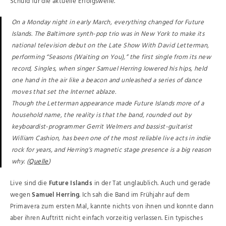
Schuld für die aktuelle Erfolgswelle.
On a Monday night in early March, everything changed for Future
Islands. The Baltimore synth-pop trio was in New York to make its
national television debut on the Late Show With David Letterman,
performing “Seasons (Waiting on You),” the first single from its new
record, Singles, when singer Samuel Herring lowered his hips, held
one hand in the air like a beacon and unleashed a series of dance
moves that set the Internet ablaze.
Though the Letterman appearance made Future Islands more of a
household name, the reality is that the band, rounded out by
keyboardist-programmer Gerrit Welmers and bassist-guitarist
William Cashion, has been one of the most reliable live acts in indie
rock for years, and Herring’s magnetic stage presence is a big reason
why. (
Quelle
)
Live sind die
Future Islands
in der Tat unglaublich. Auch und gerade
wegen
Samuel Herring
. Ich sah die Band im Frühjahr auf dem
Primavera zum ersten Mal, kannte nichts von ihnen und konnte dann
aber ihren Auftritt nicht einfach vorzeitig verlassen. Ein typisches