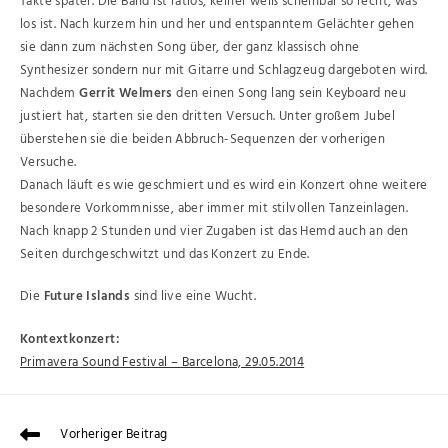
Takte später. Die Band ist ratlos, keiner weiß scheinbar so recht, was
los ist. Nach kurzem hin und her und entspanntem Gelächter gehen
sie dann zum nächsten Song über, der ganz klassisch ohne
Synthesizer sondern nur mit Gitarre und Schlagzeug dargeboten wird.
Nachdem
Gerrit Welmers
den einen Song lang sein Keyboard neu
justiert hat, starten sie den dritten Versuch. Unter großem Jubel
überstehen sie die beiden Abbruch-Sequenzen der vorherigen
Versuche.
Danach läuft es wie geschmiert und es wird ein Konzert ohne weitere
besondere Vorkommnisse, aber immer mit stilvollen Tanzeinlagen.
Nach knapp 2 Stunden und vier Zugaben ist das Hemd auch an den
Seiten durchgeschwitzt und das Konzert zu Ende.
Die
Future Islands
sind live eine Wucht.
Kontextkonzert:
Primavera Sound Festival – Barcelona, 29.05.2014
Vorheriger Beitrag