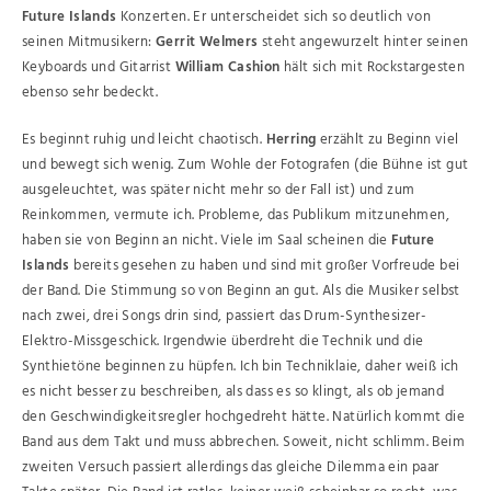
Future Islands
Konzerten. Er unterscheidet sich so deutlich von
seinen Mitmusikern:
Gerrit Welmers
steht angewurzelt hinter seinen
Keyboards und Gitarrist
William Cashion
hält sich mit Rockstargesten
ebenso sehr bedeckt.
Es beginnt ruhig und leicht chaotisch.
Herring
erzählt zu Beginn viel
und bewegt sich wenig. Zum Wohle der Fotografen (die Bühne ist gut
ausgeleuchtet, was später nicht mehr so der Fall ist) und zum
Reinkommen, vermute ich. Probleme, das Publikum mitzunehmen,
haben sie von Beginn an nicht. Viele im Saal scheinen die
Future
Islands
bereits gesehen zu haben und sind mit großer Vorfreude bei
der Band. Die Stimmung so von Beginn an gut. Als die Musiker selbst
nach zwei, drei Songs drin sind, passiert das Drum-Synthesizer-
Elektro-Missgeschick. Irgendwie überdreht die Technik und die
Synthietöne beginnen zu hüpfen. Ich bin Techniklaie, daher weiß ich
es nicht besser zu beschreiben, als dass es so klingt, als ob jemand
den Geschwindigkeitsregler hochgedreht hätte. Natürlich kommt die
Band aus dem Takt und muss abbrechen. Soweit, nicht schlimm. Beim
zweiten Versuch passiert allerdings das gleiche Dilemma ein paar