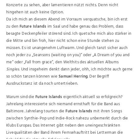
Konzerte zu sehen, aber lamentieren nützt nichts. Denn nicht
hingehen ist auch keine Option.
Da ich mich an diesem Abend im Vorraum verquatsche, bin ich erst
zu den
Future Islands
im Saal und habe genau das Problem, dass
besagte Deckenpfeiler störend sind. Ich quetsche mich also stärker in
die Mitte und bin froh, hier nicht schon eine Stunde stehen zu
müssen. Es ist unangenehm Luftwarm. Und gleich tanzt sicher auch
noch jeder zu „Seansons (waiting on you)“ oder „A Dream of you and
me“ oder „Fall from grace“, den Welthits des aktuellen Albums
Singles
. Und insgeheim denkt dann jeder, ohh, ich möchte auch gerne
so schön tanzen können wie
Samuel Herring
. Der Begriff
Ausdruckstanz ist da noch untertrieben.
Warum sind die
Future Islands
eigentlich aktuell so erfolgreich?
Jahrelang interessierte sich niemand ernsthaft für die Band aus
Baltimore. Jahrelang tourten die
Future Islands
mit ihren Songs
zwischen Synthie-Pop und Indie-Rock nahezu unbemerkt durch die
Klubs Europas. Das Internet gibt neben den uneingeschränkten
Livequalitäten der Band ihrem Fernsehauftritt bei Letterman die