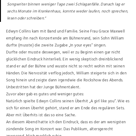
Songwriter binnen weniger Tage zwei Schlaganfälle. Danach lag er
sechs Monate im Krankenhaus, konnte weder laufen, noch sprechen,
lesen oder schreiben.“
Edwyn Collins kam mit Band und Familie.
Seine Frau Grace Maxwell
empfang ihn nach Konzertende am Bühnenrand, sein Sohn William
durfte (musste) die zweite Zugabe „In your eyes“ singen.
Durfte oder musste deswegen, weil er zu Beginn einen gar nicht
glücklichen Eindruck hinterließ. Ein wenig skeptisch dreinblickend
stand er auf der Bühne und wusste nicht so recht wohin mit seinen
Händen. Die Nervosität verflog jedoch, William steigerte sich in den
Song hinein und zeigte dann irgendwie die Rockshow des Abends.
Unbestritten hat der Junge Bühnentalent.
Zuvor aber gab es gutes und weniger gutes:
Natürlich spielte Edwyn Collins seinen Überhit „A girl like you“. Wie es
sich für einen Überhit gehört, stand er am Ende des regulären Sets.
Aber mit Überhits ist das so eine Sache.
An diesem Abend hatte ich den Eindruck, dass es der am wenigsten
zündende Song im Konzert war. Das Publikum, altersgerecht