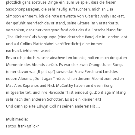
plötzlich ganz abstruse Dinge ein: zum Beispiel, dass die fiesen
Saxophonpassagen, die sehr häufig auftauchten, mich an Lisa
Simpson erinnern, ich die rote Krawatte von Gitarrist Andy Hackett,
der gefühlt mehrfach davor stand, seine Gitarre im Verstärker zu
versenken, ganz hervorragend fand oder das die Entscheidung für
„The Kinbeats“ als Vorgruppe (eine deutsche Band, die in London lebt
und auf Collins Plattenlabel veröffentlicht) eine immer
nachvollziehbarere wurde.
Bevor ich jedoch zu sehr abschweifen konnte, holten mich die guten
Momente des Abends zurück. Es war dies zwei Orange Juice Songs
(einer davon war „Rip it up“) sowie das Franz Ferdinand Lied des
neuen Albums. „Do it again“ hörte ich an diesem Abend zum ersten
Mal. Alex Kapranos und Nick McCarthy haben an diesen Song
mitgearbeitet, und ihre Handschrift ist eindeutig. „Do it again“ klang
sehr nach den anderen Schotten. Es ist ein kleiner Hit!
Und dann spielte Edwyn Collins seinen anderen Hit ….
Multimedia:
Fotos:
frank@flickr