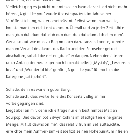
anwesend, blieb merklich ruhig.
Vielleicht ging es ja nicht nur mir so: ich kann dieses Lied nicht mehr
hören. „A girl like you“ wurde überstrapaziert. Im Jahr seiner
Veröffentlichung, war er omnipräsent. Selbst wenn man wollte,
konnte man ihm nicht entkommen. Überall und zu jeder Zeit hörte
man „dub dub dum dub dub dub dum dub dub dum dub dum dum“.
Genauso gut wie man zu Beginn noch dazu tanzen konnte, konnte
man im Verlauf des Jahres das Radio und den Fernseher getrost
abschalten, sobald die ersten „dubs“ erklangen. Neben den älteren
(aber Anfang der neunziger noch hochaktuellen) „Mystify“, „Lessons in
love“ und „Wonderful life“ gehört „A girl like you“ für mich in die
Kategorie „sattgehört“.
Schade, denn es war ein guter Song.
Schade auch, dass weite Teile des Konzerts völlig an mir
vorbeigegangen sind.
Liegt aber an mir, denn ich ertrage nur ein bestimmtes Maß an
Soulpop. Und davon bot Edwyn Collins im Stadtgarten eine ganze
Menge. Mit „It dawns on me“, das relativ früh im Set auftauchte,
erreichte mein Aufmerksamkeitsdefizit seinen Höhepunkt, mir fielen