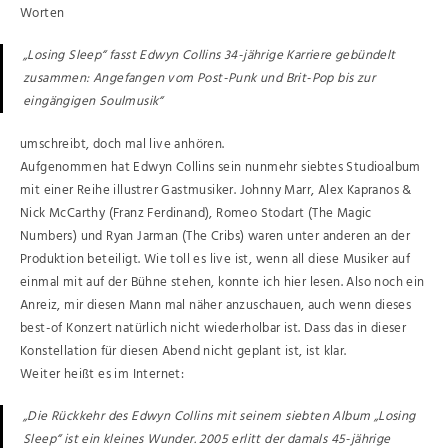
Worten
„Losing Sleep“ fasst Edwyn Collins 34-jährige Karriere gebündelt
zusammen: Angefangen vom Post-Punk und Brit-Pop bis zur
eingängigen Soulmusik“
umschreibt, doch mal live anhören.
Aufgenommen hat Edwyn Collins sein nunmehr siebtes Studioalbum
mit einer Reihe illustrer Gastmusiker. Johnny Marr, Alex Kapranos &
Nick McCarthy (Franz Ferdinand), Romeo Stodart (The Magic
Numbers) und Ryan Jarman (The Cribs) waren unter anderen an der
Produktion beteiligt. Wie toll es live ist, wenn all diese Musiker auf
einmal mit auf der Bühne stehen, konnte ich hier lesen. Also noch ein
Anreiz, mir diesen Mann mal näher anzuschauen, auch wenn dieses
best-of Konzert natürlich nicht wiederholbar ist. Dass das in dieser
Konstellation für diesen Abend nicht geplant ist, ist klar.
Weiter heißt es im Internet:
„Die Rückkehr des Edwyn Collins mit seinem siebten Album „Losing
Sleep“ ist ein kleines Wunder. 2005 erlitt der damals 45-jährige