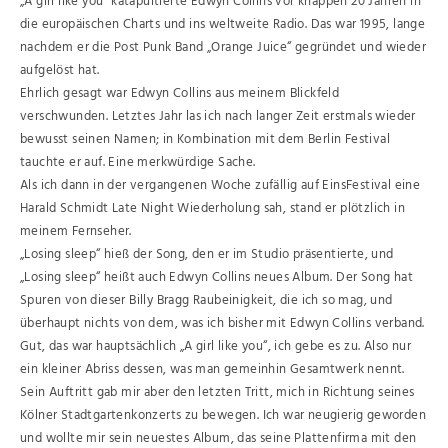
„A girl like you“ katapultierte Edwyn Collins vor knappen 20 Jahren in
die europäischen Charts und ins weltweite Radio. Das war 1995, lange
nachdem er die Post Punk Band „Orange Juice“ gegründet und wieder
aufgelöst hat.
Ehrlich gesagt war Edwyn Collins aus meinem Blickfeld
verschwunden. Letztes Jahr las ich nach langer Zeit erstmals wieder
bewusst seinen Namen; in Kombination mit dem Berlin Festival
tauchte er auf. Eine merkwürdige Sache.
Als ich dann in der vergangenen Woche zufällig auf EinsFestival eine
Harald Schmidt Late Night Wiederholung sah, stand er plötzlich in
meinem Fernseher.
„Losing sleep“ hieß der Song, den er im Studio präsentierte, und
„Losing sleep“ heißt auch Edwyn Collins neues Album. Der Song hat
Spuren von dieser Billy Bragg Raubeinigkeit, die ich so mag, und
überhaupt nichts von dem, was ich bisher mit Edwyn Collins verband.
Gut, das war hauptsächlich „A girl like you“, ich gebe es zu. Also nur
ein kleiner Abriss dessen, was man gemeinhin Gesamtwerk nennt.
Sein Auftritt gab mir aber den letzten Tritt, mich in Richtung seines
Kölner Stadtgartenkonzerts zu bewegen. Ich war neugierig geworden
und wollte mir sein neuestes Album, das seine Plattenfirma mit den