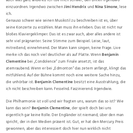
auch was ganz anderes. Ich tue mich schwer, den Briten irgendwo
einzuordnen. Irgendwo zwischen
Jimi Hendrix
und
Nina Simone
, lese
ich.
Genauso schwer wie seinen Musikstil zu beschreiben ist es, über
seine Konzerte zu erzählen. Man muss ihn erleben. Das ist nicht nur
bloßes Klaviergeklimper. Das ist es zwar auch, aber alles andere ist
sehr viel prägnanter. Seine Stimme zum Beispiel. Leise, laut,
mitreißend, einnehmend. Der Mann kann singen, keine Frage. Live
merke ich das noch viel deutlicher als auf Platte. Wenn
Benjamin
Clementine
bei „Condolence“ zum Finale ansetzt, ist das
atemraubend. Wenn er bei „Edmonton“ das zetern anfängt, klingt das
mitfühlend. Auf der Bühne kommt noch eine weitere Sache hinzu,
die unhörbar ist.
Benjamin Clementine
besitzt eine Ausstrahlung, die
ich nicht beschreiben kann. Fesselnd. Faszinierend. Irgendwie.
Die Philharmonie ist voll und wir fragten uns, warum das so ist? Wie
kann das sein?
Benjamin Clementine
, der spielt doch bei uns
eigentlich gar keine Rolle. Der Engländer ist niemand, über den man
spricht, der in den Medien präsent ist. Gut, er hat den Mercury Preis
gewonnen, aber das interessiert doch hier nun wirklich nicht