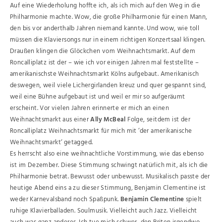
Auf eine Wiederholung hoffte ich, als ich mich auf den Weg in die
Philharmonie machte. Wow, die große Philharmonie für einen Mann,
den bis vor anderthalb Jahren niemand kannte. Und wow, wie toll
müssen die Klaviersongs nur in einem richtigen Konzertsaal klingen.
Draußen klingen die Glöckchen vom Weihnachtsmarkt. Auf dem
Roncalliplatz ist der – wie ich vor einigen Jahren mal feststellte –
amerikanischste Weihnachtsmarkt Kölns aufgebaut. Amerikanisch
deswegen, weil viele Lichergirlanden kreuz und quer gespannt sind,
weil eine Bühne aufgebaut ist und weil er mir so aufgeräumt
erscheint. Vor vielen Jahren erinnerte er mich an einen
Weihnachtsmarkt aus einer
Ally McBeal
Folge, seitdem ist der
Roncalliplatz Weihnachtsmarkt für mich mit ‘der amerikanische
Weihnachtsmarkt‘ getagged.
Es herrscht also eine weihnachtliche Vorstimmung, wie das ebenso
ist im Dezember. Diese Stimmung schwingt natürlich mit, als ich die
Philharmonie betrat. Bewusst oder unbewusst. Musikalisch passte der
heutige Abend eins a zu dieser Stimmung, Benjamin Clementine ist
weder Karnevalsband noch Spaßpunk.
Benjamin Clementine
spielt
ruhige Klavierballaden. Soulmusik. Vielleicht auch Jazz. Vielleicht