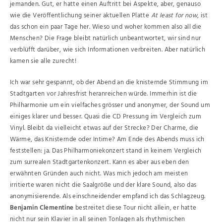
jemanden. Gut, er hatte einen Auftritt bei Aspekte, aber, genauso
wie die Veröffentlichung seiner aktuellen Platte
At least for now
, ist
das schon ein paar Tage her. Wieso und woher kommen also all die
Menschen? Die Frage bleibt natürlich unbeantwortet, wir sind nur
verblüfft darüber, wie sich Informationen verbreiten. Aber natürlich
kamen sie alle zurecht!
Ich war sehr gespannt, ob der Abend an die knisternde Stimmung im
Stadtgarten vor Jahresfrist heranreichen würde. Immerhin ist die
Philharmonie um ein vielfaches grösser und anonymer, der Sound um
einiges klarer und besser. Quasi die CD Pressung im Vergleich zum
Vinyl. Bleibt da vielleicht etwas auf der Strecke? Der Charme, die
Wärme, das Knisternde oder Intime? Am Ende des Abends muss ich
feststellen: ja. Das Philharmoniekonzert stand in keinem Vergleich
zum surrealen Stadtgartenkonzert. Kann es aber aus eben den
erwähnten Gründen auch nicht. Was mich jedoch am meisten
irritierte waren nicht die Saalgröße und der klare Sound, also das
anonymisierende. Als einschneidender empfand ich das Schlagzeug.
Benjamin Clementine
bestreitet diese Tour nicht allein, er hatte
nicht nur sein Klavier in all seinen Tonlagen als rhythmischen