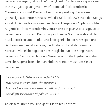
verloren dagegen „Edmonton“ oder „London“ oder das als grandiose
letzte Zugabe gesungene „I won’t complain“, die
Benjamin
Clementine
nur mit Klavierunterstützung vortrug. Das waren
großartige Momente. Genauso wie die Stille, die zwischen den Songs
einsetzt. Der Zeitraum zwischen dem abklingenden Applaus und dem
Augenblick, in dem
Benjamin Clementine
ein paar Worte sagt. Oder
besser gesagt: flüstert. Denn mag auch seine Stimme während der
Stücke noch so laut, dunkel und kräftig sein, bei den Ansagen und
Dankeswünschen ist sie leise, gar flüsternd. Es ist der absolute
Kontrast, vielleicht sogar der bestmögliche, um die Songs noch
besser zur Geltung zu bringen. Genau wie im Stadtgarten sind das
surreale Augenblicke, die man einfach erleben muss, um sie zu
verstehen.
Its a wonderful life, its a wonderful life
Traversed in tears from the heavens
My heart is a mellow drum, a mellow drum in fact
Set alight by echoes of pain 24-7, 24-7
An diesem Abend voll und ganz. Ein tolles Konzert!