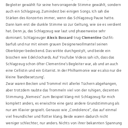
Begleiter gewählt für seine hervorragende Stimme gewählt, sondern
auch ein Schlagzeug. Zumindest bei einigen Songs. Ich sah die
Stärken des Konzertes immer, wenn das Schlagzeug Pause hatte.
Dann kam erst die dunkle Stimme so zur Geltung, wie sie es verdient
hat. Denn ja, das Schlagzeug war laut und phasenweise sehr
dominant. Schlagzeuger
Alexis Bossard
trug
Clementine
Outfit:
barfuß und nur mit einem grauen Designerwollmantel seinen
Oberkörper bedeckend. Das wirkte durchgestylt, und beide ein
bisschen wie Edelclochards. Auf YouTube Videos sah ich, dass das
Schlagzeug schon öfter Clementine‘s Begleiter war, ab und an auch
eine Cellistin und ein Gitarrist. In der Philharmonie war es also nur die
kleine ‘Bandbesetzung‘.
Zwar waren Becken und Trommel mit allerlei Tüchern abgehangen,
aber trotzdem raubte das Trommeln viel von der ruhigen, dezenten
Stimmung. „Nemesis“ zum Beispiel klang mit Schlagzeug für mich
komplett anders, es erwischte eine ganz andere Grundstimmung als
nur am Klavier gespielt. Genauso wie „Condolence“, das auf einmal
viel freundlicher und flotter klang. Beide waren dadurch nicht
weniger schlechter, nur anders. Nichts von ihrer bekannten Spannung