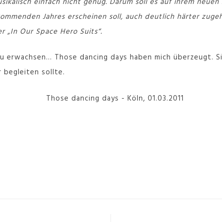
usikalisch einfach nicht genug. Darum soll es auf ihrem neuen
kommenden Jahres erscheinen soll, auch deutlich härter zugeh
 „In Our Space Hero Suits“.
 zu erwachsen… Those dancing days haben mich überzeugt. S
 begleiten sollte.