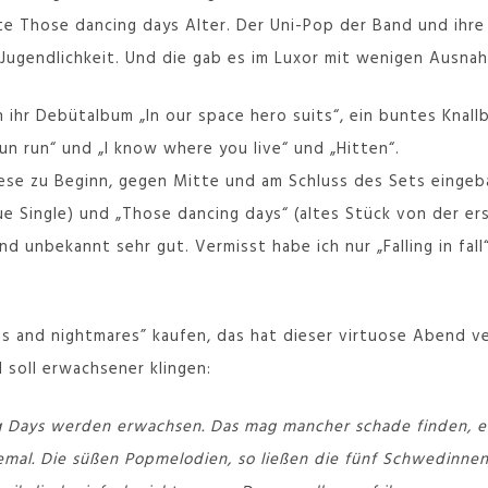
te Those dancing days Alter. Der Uni-Pop der Band und ih
 Jugendlichkeit. Und die gab es im Luxor mit wenigen Ausna
n ihr Debütalbum „In our space hero suits“, ein buntes Knal
un run“ und „I know where you live“ und „Hitten“.
iese zu Beginn, gegen Mitte und am Schluss des Sets einge
ue Single) und „Those dancing days“ (altes Stück von der er
 unbekannt sehr gut. Vermisst habe ich nur „Falling in fall“
s and nightmares” kaufen, das hat dieser virtuose Abend ver
soll erwachsener klingen:
 Days werden erwachsen. Das mag mancher schade finden, ei
llemal. Die süßen Popmelodien, so ließen die fünf Schwedinn