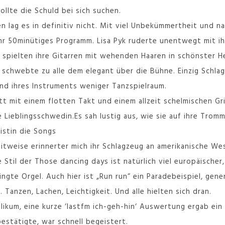
sollte die Schuld bei sich suchen.
 lag es in definitiv nicht. Mit viel Unbekümmertheit und na
 ihr 50minütiges Programm. Lisa Pyk ruderte unentwegt mit 
l spielten ihre Gitarren mit wehenden Haaren in schönster 
 schwebte zu alle dem elegant über die Bühne. Einzig Schlag
nd ihres Instruments weniger Tanzspielraum.
t mit einem flotten Takt und einem allzeit schelmischen Gri
 Lieblingsschwedin.
Es sah lustig aus, wie sie auf ihre Trom
istin die Songs
eitweise erinnerter mich ihr Schlagzeug an amerikanische 
e Stil der Those dancing days ist natürlich viel europäischer
gte Orgel. Auch hier ist „Run run“ ein Paradebeispiel, gene
 Tanzen, Lachen, Leichtigkeit. Und alle hielten sich dran.
likum, eine kurze ‘lastfm ich-geh-hin‘ Auswertung ergab ein
estätigte, war schnell begeistert.