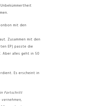
re Unbekümmertheit
hmen.
lbonbon mit den
baut. Zusammen mit den
sten EP) passte die
. Aber alles geht in 50
dient. Es erscheint in
n Fortschritt
en vernehmen,