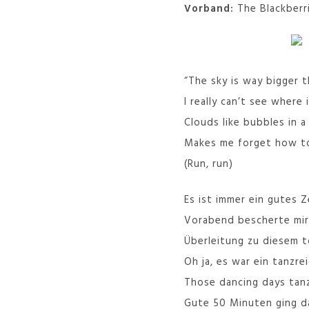
Vorband:
The Blackberr
“The sky is way bigger t
I really can’t see where 
Clouds like bubbles in a
Makes me forget how to
(Run, run)
Es ist immer ein gutes 
Vorabend bescherte mir
Überleitung zu diesem 
Oh ja, es war ein tanzr
Those dancing days tanz
Gute 50 Minuten ging d