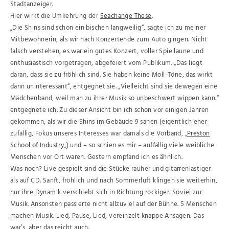
Stadtanzeiger.
Hier wirkt die Umkehrung der
Seachange These
.
„Die Shins sind schon ein bischen langweilig“, sagte ich zu meiner
Mitbewohnerin, als wir nach Konzertende zum Auto gingen. Nicht
falsch verstehen, es war ein gutes Konzert, voller Spiellaune und
enthusiastisch vorgetragen, abgefeiert vom Publikum. „Das liegt
daran, dass sie zu fröhlich sind. Sie haben keine Moll-Töne, das wirkt
dann uninteressant“, entgegnet sie. „Vielleicht sind sie dewegen eine
Mädchenband, weil man zu ihrer Musik so unbeschwert wippen kann.“
entgegnete ich. Zu dieser Ansicht bin ich schon vor einigen Jahren
gekommen, als wir die Shins im Gebäude 9 sahen (eigentlich eher
zufällig, Fokus unseres Interesses war damals die Vorband, „
Preston
School of Industry
„) und – so schien es mir – auffällig viele weibliche
Menschen vor Ort waren. Gestern empfand ich es ähnlich.
Was noch? Live gespielt sind die Stücke rauher und gitarrenlastiger
als auf CD. Sanft, fröhlich und nach Sommerluft klingen sie weiterhin,
nur ihre Dynamik verschiebt sich in Richtung rockiger. Soviel zur
Musik. Ansonsten passierte nicht allzuviel auf der Bühne. 5 Menschen
machen Musik. Lied, Pause, Lied, vereinzelt knappe Ansagen. Das
war’s, aber das reicht auch.