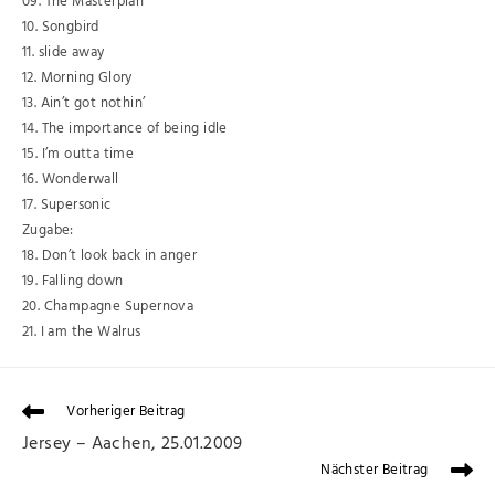
09. The Masterplan
10. Songbird
11. slide away
12. Morning Glory
13. Ain’t got nothin’
14. The importance of being idle
15. I’m outta time
16. Wonderwall
17. Supersonic
Zugabe:
18. Don’t look back in anger
19. Falling down
20. Champagne Supernova
21. I am the Walrus
Vorheriger Beitrag
Jersey – Aachen, 25.01.2009
Nächster Beitrag