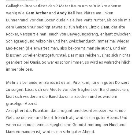
Gallagher-Bros verlässt den 2 Meter Raum um sein Mikro ebenso
wenig wie
Gem Archer
und
Andy Bell
ihre Plätze am linken
Bühnenrand. Vor den Boxen dudeln sie ihre Parts runter, als ob sie mit
dem Ganzen nur bedingt etwas zu tun haben. Einzig
Liam
, der alte
Rocker, verspürt einen Hauch von Bewegungsdrang, er läuft zwischen
Schlagzeug und Mikro hin und her. Zwischendurch immer mal wieder
Lad-Posen (die erwartet man, also bekommt man sie auch), und ein
bisschen Schellenkranzgefurchtel. Das muss reichen.Es hat sich nichts
geändert bei
Oasis
. So war es schon immer, so wird es wahrscheinlich
immer bleiben.
Mehr als bei anderen Bands ist es am Publikum, für ein gutes Konzert
zu sorgen. Lässt sich die Meute von der Trägheit der Band anstecken,
lässt sich wiederum die Band davon anstecken und es wird ein
gruseliger Abend.
Akzeptiert das Publikum das arrogant und desinteressiert wirkende
Gehabe der vier und feiert fröhlich ab, wird es ein guter Abend. Und
wenn dann noch eine ausgeglichene Grundstimmung bei
Noel
und
Liam
vorhanden ist, wird es ein sehr guter Abend.