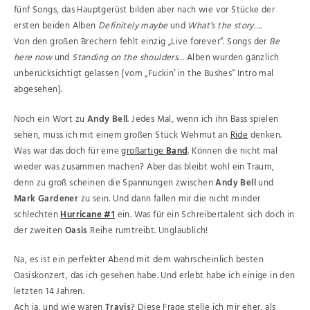
fünf Songs, das Hauptgerüst bilden aber nach wie vor Stücke der
ersten beiden Alben
Definitely maybe
und
What’s the story….
Von den großen Brechern fehlt einzig „Live forever“. Songs der
Be
here now
und
Standing on the shoulders…
Alben wurden gänzlich
unberücksichtigt gelassen (vom „Fuckin’ in the Bushes“ Intro mal
abgesehen).
Noch ein Wort zu
Andy Bell
. Jedes Mal, wenn ich ihn Bass spielen
sehen, muss ich mit einem großen Stück Wehmut an
Ride
denken.
Was war das doch für eine
großartige
Band
. Können die nicht mal
wieder was zusammen machen? Aber das bleibt wohl ein Traum,
denn zu groß scheinen die Spannungen zwischen
Andy Bell
und
Mark Gardener
zu sein. Und dann fallen mir die nicht minder
schlechten
Hurricane #1
ein. Was für ein Schreibertalent sich doch in
der zweiten
Oasis
Reihe rumtreibt. Unglaublich!
Na, es ist ein perfekter Abend mit dem wahrscheinlich besten
Oasiskonzert, das ich gesehen habe. Und erlebt habe ich einige in den
letzten 14 Jahren.
Ach ja, und wie waren
Travis
? Diese Frage stelle ich mir eher, als