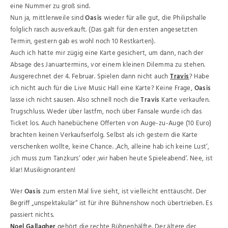
eine Nummer zu groß sind.
Nun ja, mittlerweile sind
Oasis
wieder für alle gut, die Philipshalle
folglich rasch ausverkauft. (Das galt für den ersten angesetzten
Termin, gestern gab es wohl noch 10 Restkarten).
Auch ich hatte mir zügig eine Karte gesichert, um dann, nach der
Absage des Januartermins, vor einem kleinen Dilemma zu stehen.
Ausgerechnet der 4. Februar. Spielen dann nicht auch
Travis
? Habe
ich nicht auch für die Live Music Hall eine Karte? Keine Frage,
Oasis
lasse ich nicht sausen. Also schnell noch die
Travis
Karte verkaufen.
Trugschluss. Weder über lastfm, noch über Fansale wurde ich das
Ticket los. Auch hanebüchene Offerten von Auge-zu-Auge (10 Euro)
brachten keinen Verkaufserfolg. Selbst als ich gestern die Karte
verschenken wollte, keine Chance. ‚Ach, alleine hab ich keine Lust‘,
‚ich muss zum Tanzkurs‘ oder ‚wir haben heute Spieleabend‘. Nee, ist
klar! Musikignoranten!
Wer
Oasis
zum ersten Mal live sieht, ist vielleicht enttäuscht. Der
Begriff „unspektakulär“ ist für ihre Bühnenshow noch übertrieben. Es
passiert nichts.
Noel Gallagher
gehört die rechte Bühnenhälfte. Der ältere der