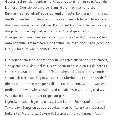
Gestern schien den beiden nichts quer gekommen zu sein. Auch die
kleineren Soundprobleme bei
Liam
, die er nach seiner ersten
Rückkehr zu „Songbird“ augenscheinlich hatte, konnten ihn nicht aus
der Bahn werfen. Ein durchaus gutes Zeichen. Ich habe schon erlebt,
dass
Liam
wegen einer solchen Kleinigkeit komplett die Lust verliert,
das jedem ungefragt mitteilt und der Abend gelaufen ist.
Aber gestern: zwei Gespräche nach „Songbird“ und „Slide away“ mit
dem Tonmann am rechten Bühnenrand, Daumen hoch nach „Morning
Glory“ und alles war in bester Ordnung.
Die Zeiten scheinen sich zu ändern. Was sich allerdings nicht ändert,
sind große Teile der Setlist. Einige Sequenzen spielen
Oasis
bereits
seit Jahren. So gibt es den Eröffnungsdreier des gestrigen Abends
schon seit der ‚Standing of…‘ Tour. Und überhaupt scheinen
Oasis
für
diese Tour nur eine einzige Setlist parat zu haben. Gestern war wie
Berlin, Berlin war wie Dresden und Dresden wie Göteborg und Oslo.
Wird das nicht auf Dauer dröge, Jungs?
Irgendwo habe ich gelesen, dass
Liam
keinen Bock drauf hat, viele
Texte bzw. Songs einzuüben, so dass man bei Auftritten lieber auf
bekanntes Material zurückgreift. So spielen sie vom neuen Album