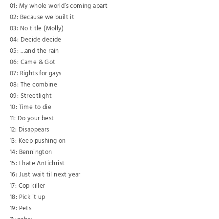
01: My whole world’s coming apart
02: Because we built it
03: No title (Molly)
04: Decide decide
05: …and the rain
06: Came & Got
07: Rights for gays
08: The combine
09: Streetlight
10: Time to die
11: Do your best
12: Disappears
13: Keep pushing on
14: Bennington
15: I hate Antichrist
16: Just wait til next year
17: Cop killer
18: Pick it up
19: Pets