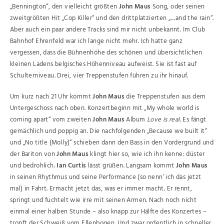
„Bennington“, den vielleicht größten
John Maus
Song, oder seinen
zweitgrößten Hit „Cop Killer“ und den drittplatzierten „…and the rain“.
Aber auch ein paar andere Tracks sind mir nicht unbekannt. Im Club
Bahnhof Ehrenfeld war ich lange nicht mehr. Ich hatte ganz
vergessen, dass die Bühnenhöhe des schönen und übersichtlichen
kleinen Ladens belgisches Höhenniveau aufweist. Sie ist fast auf
Schulterniveau. Drei, vier Treppenstufen führen zu ihr hinauf.
Um kurz nach 21 Uhr kommt
John Maus
die Treppenstufen aus dem
Untergeschoss nach oben. Konzertbeginn mit „My whole world is
coming apart“ vom zweiten
John Maus
Album
Love is real
. Es fängt
gemächlich und poppig an. Die nachfolgenden „Because we built it“
und „No title (Molly)“ schieben dann den Bass in den Vordergrund und
der Bariton von
John Maus
klingt hier so, wie ich ihn kenne: düster
und bedrohlich.
Ian Curtis
lässt grüßen. Langsam kommt
John Maus
in seinen Rhythmus und seine Performance (so nenn’ ich das jetzt
mal) in Fahrt. Ermacht jetzt das, was er immer macht. Er rennt,
springt und fuchtelt wie irre mit seinen Armen. Nach noch nicht
einmal einer halben Stunde – also knapp zur Hälfte des Konzertes –
tropft der Schweiß vom Ellenbogen. Und zwar ordentlich in schneller