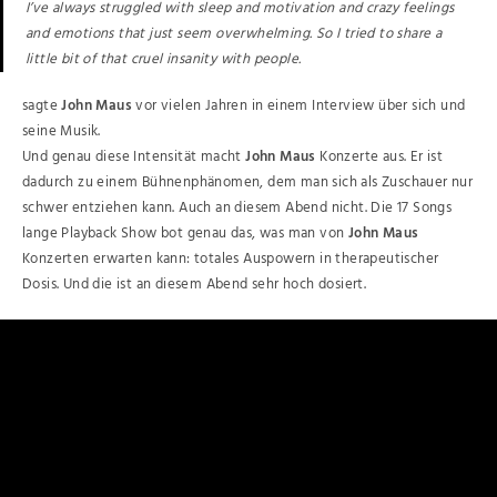
I’ve always struggled with sleep and motivation and crazy feelings
and emotions that just seem overwhelming. So I tried to share a
little bit of that cruel insanity with people.
sagte
John Maus
vor vielen Jahren in einem Interview über sich und
seine Musik.
Und genau diese Intensität macht
John Maus
Konzerte aus. Er ist
dadurch zu einem Bühnenphänomen, dem man sich als Zuschauer nur
schwer entziehen kann. Auch an diesem Abend nicht. Die 17 Songs
lange Playback Show bot genau das, was man von
John Maus
Konzerten erwarten kann: totales Auspowern in therapeutischer
Dosis. Und die ist an diesem Abend sehr hoch dosiert.