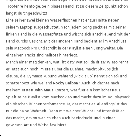
Tropfenreihenfolge. Sein blaues Hemd ist zu diesem Zeitpunkt schon
längst durchgeschwitzt.
Eine seiner zwei kleinen Wasserflaschen hat er zur Hälfte neben
seinem Laptop ausgeschüttet. Nach jedem Song packt er mit seiner
linken Hand in die Wasserpfütze und wischt sich anschließend mit der
Hand durchs Gesicht. Mit der anderen Hand bedient er im Anschluss
sein Macbook Pro und scrollt in der Playlist einen Song weiter. Die
einzelnen Tracks sind hellrosa hinterlegt.
Manch einer mag denken, wat jitt dat? wat soll dä driss? Wieso rennt
er jetzt auch noch im Kreis über die Buehne, macht Sit-ups (ich
glaube, die Gymnastikübung während „Pick it up“ nennt sich so) und
schattenboxt wie weiland
Rocky Balboa
? Auch ich dachte nach
meinem ersten
John Maus
Konzert, was fuer ein komischer Kauz.
Spielt seine Playlist vom Macbook ab und macht dazu im Vollplayback
ein bisschen Bühnenperformance. Ja, das macht er. Allerdings ist das
nur die halbe Wahrheit. Denn mit welcher Wucht und Intensität er
das macht, davon war ich eben auch beeindruckt und in einer
gewissen Art und Weise fasziniert.