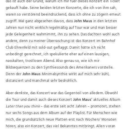
das ist auch der Grund, warum ich mir fuer dieses Konzert ein Ticket
gekauft habe. Seine beiden letzten Konzerte, die ich von ihm sah,
waren so verstörend beeindruckend, dass ich ohne zu zögern erneut
zugriff. Mal ganz abgesehen davon, dass
John Maus
in den letzten
Jahren nun nicht wirklich regelmäßig auf Tour war und man besser
jede Gelegenheit wahrnimmt, ihn zu sehen. Das dachten wohl auch
andere, denn zu meiner Überraschung ist das Konzert im Bahnhof
Club Ehrenfeld mit sold-out geflaggt. Damit hätte ich nicht
unbedingt gerechnet, ich spekulierte eher auf einen lausigen,
nasskalten, trostlosen Abend. Also genau so, wie ich mir
Bildsequenzen zu den Synthiesounds des Amerikaners vorstelle.
Denn der
John Maus
Minimalsynthie wirkt auf mich sehr kühl,
distanziert und manchmal sehr bedrohlich.
Aber denkste, das Konzert war das Gegenteil von alledem. Obwohl
die Tour und damit auch dieses Konzert
John Maus’
aktuelles Album
Later than you think
– das erste seit acht Jahren – promotet, stehen
nur sechs Songs aus dem Album auf der Playlist. Für Menschen wie
mich, die grundsätzlich neue Platten erst nach Wochen/ Monaten
hören, also ein Konzert, das viel Bekanntes mitbringt. Allen voran