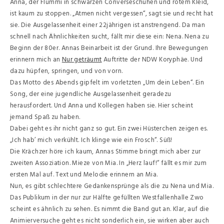
Anna, der Flummi in schwarzen Converseschuhen und rotem Kleid,
ist kaum zu stoppen. „Atmen nicht vergessen“, sagt sie und recht hat
sie. Die Ausgelassenheit einer 22jährigen ist anstrengend. Da man
schnell nach Ähnlichkeiten sucht, fällt mir diese ein: Nena. Nena zu
Beginn der 80er. Annas Beinarbeit ist der Grund. Ihre Bewegungen
erinnern mich an
Nur geträumt
Auftritte der NDW Koryphäe. Und
dazu hüpfen, springen, und von vorn.
Das Motto des Abends gipfelt im vorletzten „Um dein Leben“. Ein
Song, der eine jugendliche Ausgelassenheit geradezu
herausfordert. Und Anna und Kollegen haben sie. Hier scheint
jemand Spaß zu haben.
Dabei geht es ihr nicht ganz so gut. Ein zwei Hüsterchen zeigen es.
„Ich hab’ mich verkühlt. Ich klinge wie ein Frosch“. Süß!
Die Krächzer höre ich kaum, Annas Stimme bringt mich aber zur
zweiten Assoziation. Mieze von Mia. In „Herz lauf!“ fällt es mir zum
ersten Mal auf. Text und Melodie erinnern an Mia.
Nun, es gibt schlechtere Gedankensprünge als die zu Nena und Mia.
Das Publikum in der nur zur Hälfte gefüllten Westfallenhalle Zwo
scheint es ähnlich zu sehen. Es nimmt die Band gut an. Klar, auf die
Animierversuche geht es nicht sonderlich ein, sie wirken aber auch