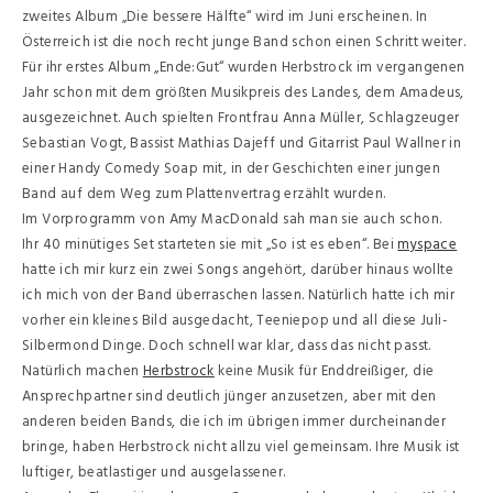
zweites Album „Die bessere Hälfte“ wird im Juni erscheinen. In
Österreich ist die noch recht junge Band schon einen Schritt weiter.
Für ihr erstes Album „Ende:Gut“ wurden Herbstrock im vergangenen
Jahr schon mit dem größten Musikpreis des Landes, dem Amadeus,
ausgezeichnet. Auch spielten Frontfrau Anna Müller, Schlagzeuger
Sebastian Vogt, Bassist Mathias Dajeff und Gitarrist Paul Wallner in
einer Handy Comedy Soap mit, in der Geschichten einer jungen
Band auf dem Weg zum Plattenvertrag erzählt wurden.
Im Vorprogramm von Amy MacDonald sah man sie auch schon.
Ihr 40 minütiges Set starteten sie mit „So ist es eben“. Bei
myspace
hatte ich mir kurz ein zwei Songs angehört, darüber hinaus wollte
ich mich von der Band überraschen lassen. Natürlich hatte ich mir
vorher ein kleines Bild ausgedacht, Teeniepop und all diese Juli-
Silbermond Dinge. Doch schnell war klar, dass das nicht passt.
Natürlich machen
Herbstrock
keine Musik für Enddreißiger, die
Ansprechpartner sind deutlich jünger anzusetzen, aber mit den
anderen beiden Bands, die ich im übrigen immer durcheinander
bringe, haben Herbstrock nicht allzu viel gemeinsam. Ihre Musik ist
luftiger, beatlastiger und ausgelassener.