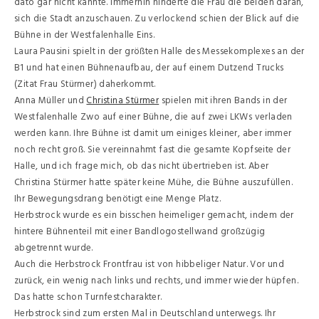
dato gar nicht kannte. Immerhin hinderte die Frau die beiden daran,
sich die Stadt anzuschauen. Zu verlockend schien der Blick auf die
Bühne in der Westfalenhalle Eins.
Laura Pausini spielt in der größten Halle des Messekomplexes an der
B1 und hat einen Bühnenaufbau, der auf einem Dutzend Trucks
(Zitat Frau Stürmer) daherkommt.
Anna Müller und
Christina Stürmer
spielen mit ihren Bands in der
Westfalenhalle Zwo auf einer Bühne, die auf zwei LKWs verladen
werden kann. Ihre Bühne ist damit um einiges kleiner, aber immer
noch recht groß. Sie vereinnahmt fast die gesamte Kopfseite der
Halle, und ich frage mich, ob das nicht übertrieben ist. Aber
Christina Stürmer hatte später keine Mühe, die Bühne auszufüllen.
Ihr Bewegungsdrang benötigt eine Menge Platz.
Herbstrock wurde es ein bisschen heimeliger gemacht, indem der
hintere Bühnenteil mit einer Bandlogostellwand großzügig
abgetrennt wurde.
Auch die Herbstrock Frontfrau ist von hibbeliger Natur. Vor und
zurück, ein wenig nach links und rechts, und immer wieder hüpfen.
Das hatte schon Turnfestcharakter.
Herbstrock sind zum ersten Mal in Deutschland unterwegs. Ihr