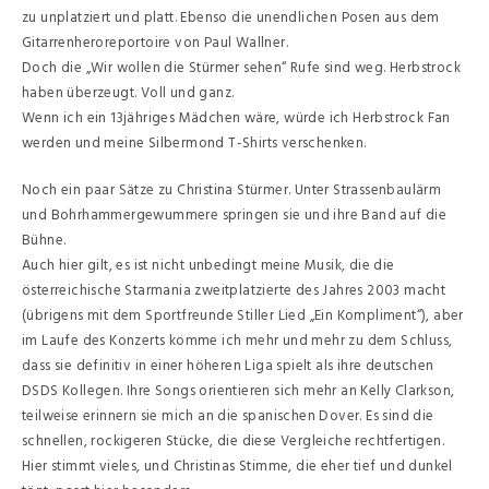
zu unplatziert und platt. Ebenso die unendlichen Posen aus dem
Gitarrenheroreportoire von Paul Wallner.
Doch die „Wir wollen die Stürmer sehen“ Rufe sind weg. Herbstrock
haben überzeugt. Voll und ganz.
Wenn ich ein 13jähriges Mädchen wäre, würde ich Herbstrock Fan
werden und meine Silbermond T-Shirts verschenken.
Noch ein paar Sätze zu Christina Stürmer. Unter Strassenbaulärm
und Bohrhammergewummere springen sie und ihre Band auf die
Bühne.
Auch hier gilt, es ist nicht unbedingt meine Musik, die die
österreichische Starmania zweitplatzierte des Jahres 2003 macht
(übrigens mit dem Sportfreunde Stiller Lied „Ein Kompliment“), aber
im Laufe des Konzerts komme ich mehr und mehr zu dem Schluss,
dass sie definitiv in einer höheren Liga spielt als ihre deutschen
DSDS Kollegen. Ihre Songs orientieren sich mehr an Kelly Clarkson,
teilweise erinnern sie mich an die spanischen Dover. Es sind die
schnellen, rockigeren Stücke, die diese Vergleiche rechtfertigen.
Hier stimmt vieles, und Christinas Stimme, die eher tief und dunkel