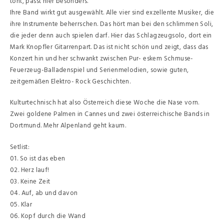
tönt, passt hier besonders.
Ihre Band wirkt gut ausgewählt. Alle vier sind exzellente Musiker, die
ihre Instrumente beherrschen. Das hört man bei den schlimmen Soli,
die jeder denn auch spielen darf. Hier das Schlagzeugsolo, dort ein
Mark Knopfler Gitarrenpart. Das ist nicht schön und zeigt, dass das
Konzert hin und her schwankt zwischen Pur- eskem Schmuse-
Feuerzeug-Balladenspiel und Serienmelodien, sowie guten,
zeitgemäßen Elektro- Rock Geschichten.
Kulturtechnisch hat also Österreich diese Woche die Nase vorn.
Zwei goldene Palmen in Cannes und zwei österreichische Bands in
Dortmund. Mehr Alpenland geht kaum.
Setlist:
01. So ist das eben
02. Herz lauf!
03. Keine Zeit
04. Auf, ab und davon
05. Klar
06. Kopf durch die Wand