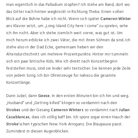
man eigentlich in das Palladium stopfen? Ich stehe am Rand, dort wo
das Gitter nach hinten wegknickt in Richtung Theke. Einen vollen
Blick auf die Bühne habe ich nicht. Wenn sich später
Cameron Winter
ans Klavier setzt, um „Long Island City here I come“ zu spielen, sehe
ich ihn nicht. Aber ich stehe ziemlich weit vorne, was gut ist. Um
mich herum erblicke ich zwei Väter, die mit ihren Söhnen da sind. Ich
stehe also in der Dad Ecke, gemeinsam heben wir den
Altersdurchschnitt um mehrere Prozentpunkte. Hinter mir tummeln
sich ein paar britische Kids. Wie ich direkt nach Konzertbeginn
feststellen muss, sind sie leider sehr textsicher. Sie kennen jede Zeile
von jedem Song. Ich bin Ohrenzeuge für nahezu die gesamte
Konzertlänge.
Dann Jubel, dann
Geese
. In den ersten Minuten bin ich hin und weg.
„Husband“ und „Getting killed“ klingen so verdammt nach den
Strokes
und der Gesang
Cameron Winters
so verdammt nach
Julian
Casablancas
, dass ich völlig baff bin. Ich spüre sogar einen Hauch der
Stroke
’schen typischen New York Arroganz. Die Blaupause passt.
Zumindest in diesen Augenblicken.