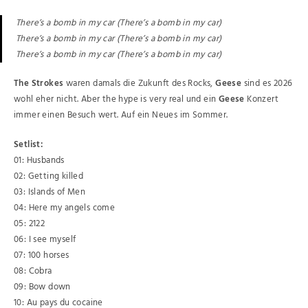
There’s a bomb in my car (There’s a bomb in my car)
There’s a bomb in my car (There’s a bomb in my car)
There’s a bomb in my car (There’s a bomb in my car)
The Strokes
waren damals die Zukunft des Rocks,
Geese
sind es 2026
wohl eher nicht. Aber the hype is very real und ein
Geese
Konzert
immer einen Besuch wert. Auf ein Neues im Sommer.
Setlist:
01: Husbands
02: Getting killed
03: Islands of Men
04: Here my angels come
05: 2122
06: I see myself
07: 100 horses
08: Cobra
09: Bow down
10: Au pays du cocaine