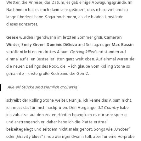
Wetter, die Anreise, das Datum, es gab einige Abwägungsgründe. Im
Nachhinein hat es mich dann sehr geärgert, dass ich so viel und zu
lange überlegt habe. Sogar noch mehr, als die blöden Umstände
dieses Konzertes.
Geese
wurden irgendwann im letzten Sommer groß.
Cameron
Winter
,
Emily Green
,
Dominic DiGesu
und Schlagzeuger
Max Bassin
veröffentlichten ihr drittes Album
Getting killed
und standen auf
einmal auf allen Bestsellerlisten ganz weit oben. Auf einmal waren sie
die neuen Darlings des Rock, die – ich glaube vom Rolling Stone so
genannte – erste große Rockband der Gen-Z.
Alle elf Stücke sind ziemlich großartig’
schreibt der Rolling Stone weiter. Nun ja, ich kenne das Album nicht,
ich muss das für mich nachprüfen. Den Vorgänger
3D Country
habe
ich zuhause, auf den ersten Hördurchgang kam es mir sehr sperrig
und anstrengend vor, daher habe ich die Platte erstmal
beiseitegelegt und seitdem nicht mehr gehört. Songs wie „Undoer“
oder „Gravity blues“ sind zwar irgendwann toll, aber für eine Hörprobe