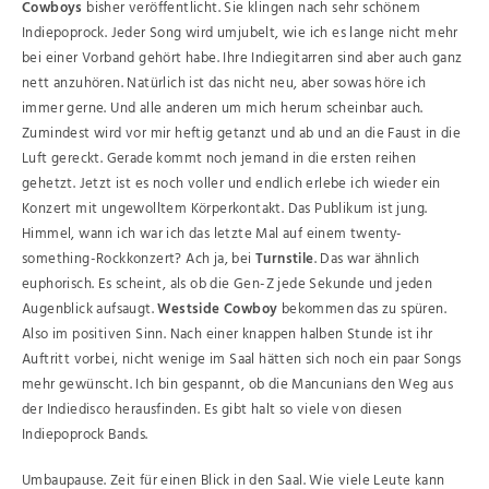
Cowboys
bisher veröffentlicht. Sie klingen nach sehr schönem
Indiepoprock. Jeder Song wird umjubelt, wie ich es lange nicht mehr
bei einer Vorband gehört habe. Ihre Indiegitarren sind aber auch ganz
nett anzuhören. Natürlich ist das nicht neu, aber sowas höre ich
immer gerne. Und alle anderen um mich herum scheinbar auch.
Zumindest wird vor mir heftig getanzt und ab und an die Faust in die
Luft gereckt. Gerade kommt noch jemand in die ersten reihen
gehetzt. Jetzt ist es noch voller und endlich erlebe ich wieder ein
Konzert mit ungewolltem Körperkontakt. Das Publikum ist jung.
Himmel, wann ich war ich das letzte Mal auf einem twenty-
something-Rockkonzert? Ach ja, bei
Turnstile
. Das war ähnlich
euphorisch. Es scheint, als ob die Gen-Z jede Sekunde und jeden
Augenblick aufsaugt.
Westside Cowboy
bekommen das zu spüren.
Also im positiven Sinn. Nach einer knappen halben Stunde ist ihr
Auftritt vorbei, nicht wenige im Saal hätten sich noch ein paar Songs
mehr gewünscht. Ich bin gespannt, ob die Mancunians den Weg aus
der Indiedisco herausfinden. Es gibt halt so viele von diesen
Indiepoprock Bands.
Umbaupause. Zeit für einen Blick in den Saal. Wie viele Leute kann