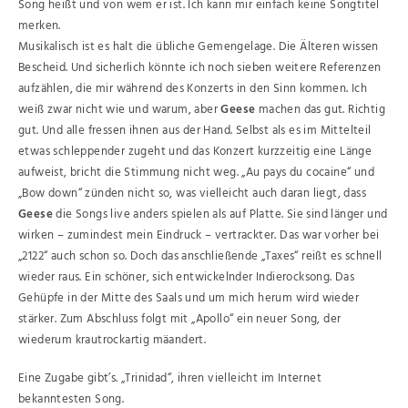
Song heißt und von wem er ist. Ich kann mir einfach keine Songtitel
merken.
Musikalisch ist es halt die übliche Gemengelage. Die Älteren wissen
Bescheid. Und sicherlich könnte ich noch sieben weitere Referenzen
aufzählen, die mir während des Konzerts in den Sinn kommen. Ich
weiß zwar nicht wie und warum, aber
Geese
machen das gut. Richtig
gut. Und alle fressen ihnen aus der Hand. Selbst als es im Mittelteil
etwas schleppender zugeht und das Konzert kurzzeitig eine Länge
aufweist, bricht die Stimmung nicht weg. „Au pays du cocaine“ und
„Bow down“ zünden nicht so, was vielleicht auch daran liegt, dass
Geese
die Songs live anders spielen als auf Platte. Sie sind länger und
wirken – zumindest mein Eindruck – vertrackter. Das war vorher bei
„2122“ auch schon so. Doch das anschließende „Taxes“ reißt es schnell
wieder raus. Ein schöner, sich entwickelnder Indierocksong. Das
Gehüpfe in der Mitte des Saals und um mich herum wird wieder
stärker. Zum Abschluss folgt mit „Apollo“ ein neuer Song, der
wiederum krautrockartig mäandert.
Eine Zugabe gibt’s. „Trinidad“, ihren vielleicht im Internet
bekanntesten Song.