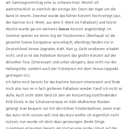
am Samstagvormittag eine zu schwere Kost. Womit ich
wahrscheinlich so ziemlich der einzige bin. Denn der Hype um die
Band ist enorm. Zweimal wurde das Kölner Konzert hochverlegt (aus
der Kantine ins E-Werk, aus dem E-Werk ins Palladium) und letzte
Woche wurde gar ein weiteres
Geese
Konzert angekündigt. Im
Sommer spielen sie einen Gig am Tanzbrunnen. Überhaupt ist die
gesamte Geese Europatour ausverkauft; allerdings fanden nur in
Deutschland Venue Upgrades statt. Nun ja, Geld verdienen schadet
nicht, und so ist das Palladium Konzert das größte Konzert auf der
aktuellen Tour. (Interessant und unfair übrigens, dass nicht nur die
Hallengröße, sondern auch der Ticketpreis mit dem Venue Upgrade
gestiegen ist.)
Ich hatte mich bereits für das Kantine Konzert interessiert und finde
mich also nun im x-fach größeren Palladium wieder. Fand’ ich nicht so
dolle. Auch nicht dolle fand ich den am Konzerttag stattfindenden
KVB Streik. In die Schanzenstrasse im Köln-Mülheimer Norden
gelangt man bequem nur mit den Kölner Straßenbahnen, wenn man
das Auto nicht nutzen will. Und das Auto wollte ich eigentlich nicht
nutzen, nun wurde ich doch dazu gezwungen. Beide Dinge
zusammen erzeugten bereits am Vortag eine große Unlust auf das