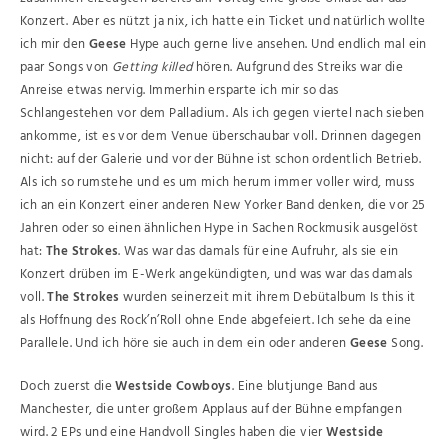
Konzert. Aber es nützt ja nix, ich hatte ein Ticket und natürlich wollte
ich mir den
Geese
Hype auch gerne live ansehen. Und endlich mal ein
paar Songs von
Getting killed
hören. Aufgrund des Streiks war die
Anreise etwas nervig. Immerhin ersparte ich mir so das
Schlangestehen vor dem Palladium. Als ich gegen viertel nach sieben
ankomme, ist es vor dem Venue überschaubar voll. Drinnen dagegen
nicht: auf der Galerie und vor der Bühne ist schon ordentlich Betrieb.
Als ich so rumstehe und es um mich herum immer voller wird, muss
ich an ein Konzert einer anderen New Yorker Band denken, die vor 25
Jahren oder so einen ähnlichen Hype in Sachen Rockmusik ausgelöst
hat:
The Strokes
. Was war das damals für eine Aufruhr, als sie ein
Konzert drüben im E-Werk angekündigten, und was war das damals
voll.
The Strokes
wurden seinerzeit mit ihrem Debütalbum Is this it
als Hoffnung des Rock’n’Roll ohne Ende abgefeiert. Ich sehe da eine
Parallele. Und ich höre sie auch in dem ein oder anderen
Geese
Song.
Doch zuerst die
Westside Cowboys
. Eine blutjunge Band aus
Manchester, die unter großem Applaus auf der Bühne empfangen
wird. 2 EPs und eine Handvoll Singles haben die vier
Westside