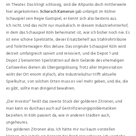
im Theater. Das klingt schlüssig, sind die Altpunks doch mittlerweile
hier angekommen.
Schorsch Kamerun
gab unlängst im Kölner
Schauspiel sein Regie Gastspiel, er kennt sich also bestens aus.
Ich nicht. Und das nicht nur musikalisch. In diesem Industriehinterhof,
in dem das Schauspiel Köln beheimatet ist, war ich bisher noch nie. Es
ist eine schöne Spielstätte, dieser Ersatzbehelf aus Stahlrohrtribüne
und Toilettenwagen-Klos deluxe. Das originale Schauspiel Köln wird
derzeit umfangreich saniert und renoviert, und die Depot 1 und
Depot 2 benannten Spielstätten auf dem Gelände des ehemaligen
Carlswerkes dienen als Übergangslösung. Trotz aller Improvisation
wirkt der Ort enorm stylisch, alte Industriekultur trifft aktuelle
Spielkultur, von solchen Orten muss es viel mehr geben, und die, die
es gibt, sollte man dringend bewahren.
„Der Investor“ heißt das zweite Stück der goldenen Zitronen, und
man kann es durchaus auch auf Gentrifizierungsproblematiken
beziehen. In Köln passiert da, wie in anderen Städten auch,
ungeheures.
Die goldenen Zitronen also. Ich hätte mir nur kaum vorstellen