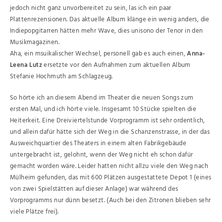
jedoch nicht ganz unvorbereitet zu sein, las ich ein paar
Plattenrezensionen. Das aktuelle Album klänge ein wenig anders, die
Indiepopgitarren hätten mehr Wave, dies unisono der Tenor in den
Musikmagazinen.
Aha, ein msuikalischer Wechsel, personell gab es auch einen,
Anna-
Leena Lutz
ersetzte vor den Aufnahmen zum aktuellen Album
Stefanie Hochmuth am Schlagzeug.
So hörte ich an diesem Abend im Theater die neuen Songs zum
ersten Mal, und ich hörte viele. Insgesamt 10 Stücke spielten die
Heiterkeit. Eine Dreiviertelstunde Vorprogramm ist sehr ordentlich,
und allein dafür hätte sich der Weg in die Schanzenstrasse, in der das
Ausweichquartier des Theaters in einem alten Fabrikgebäude
untergebracht ist, gelohnt, wenn der Weg nicht eh schon dafür
gemacht worden wäre. Leider hatten nicht allzu viele den Weg nach
Mülheim gefunden, das mit 600 Plätzen ausgestattete Depot 1 (eines
von zwei Spielstätten auf dieser Anlage) war während des
Vorprogramms nur dünn besetzt. (Auch bei den Zitronen blieben sehr
viele Plätze frei).