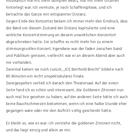
musikalisch mal mit mehr dumpfen Beats, mal mit mehr Gitarren
hinterlegt war. Ich vermute, je nach Schaffensphase, und ich
betrachte das Ganze mit entspannter Distanz.
Gegen Ende des Konzertes bekam ich immer mehr den Eindruck, dass
die Band vor diesem Zustand der Distanz kapitulierte und eine
wirkliche Konzertstimmung an diesem unwirklichen Konzertort
abgeschrieben hatte. Sie schaffte es nicht mehr hin zu einem
stimmungsvollen Konzert. Irgendwie war der faden zwischen band
und Publikum gerissen, vielleicht war er an diesem Abend aber auch
nie vorhanden.
Zweimal kamen sie noch zurück, „ICE Berthold Brecht“ bildete nach
80 Minuten ein recht unspektakuläres Finale.
Zwiegespalten verließ ich danach den Theatersaal. Auf der einen
Seite fand ich es schön und interessant, die Goldenen Zitronen nun
auch mal live gesehen zu haben, auf der anderen Seite hätte ich auch
keine Bauchschmerzen bekommen, wenn ich eine halbe Stunde eher
gegangen wäre oder mir den Auftritt völlig geschenkt hätte.
Es bleibt so, wie es war: ich verstehe die goldenen Zitronen nicht,
und das liegt einzig und allein an mir.