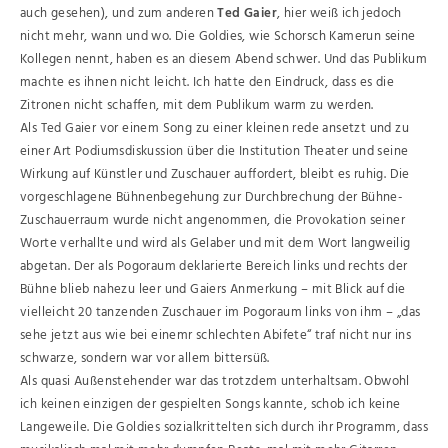
auch gesehen), und zum anderen
Ted Gaier
, hier weiß ich jedoch
nicht mehr, wann und wo. Die Goldies, wie Schorsch Kamerun seine
Kollegen nennt, haben es an diesem Abend schwer. Und das Publikum
machte es ihnen nicht leicht. Ich hatte den Eindruck, dass es die
Zitronen nicht schaffen, mit dem Publikum warm zu werden.
Als Ted Gaier vor einem Song zu einer kleinen rede ansetzt und zu
einer Art Podiumsdiskussion über die Institution Theater und seine
Wirkung auf Künstler und Zuschauer auffordert, bleibt es ruhig. Die
vorgeschlagene Bühnenbegehung zur Durchbrechung der Bühne-
Zuschauerraum wurde nicht angenommen, die Provokation seiner
Worte verhallte und wird als Gelaber und mit dem Wort langweilig
abgetan. Der als Pogoraum deklarierte Bereich links und rechts der
Bühne blieb nahezu leer und Gaiers Anmerkung – mit Blick auf die
vielleicht 20 tanzenden Zuschauer im Pogoraum links von ihm – „das
sehe jetzt aus wie bei einemr schlechten Abifete“ traf nicht nur ins
schwarze, sondern war vor allem bittersüß.
Als quasi Außenstehender war das trotzdem unterhaltsam. Obwohl
ich keinen einzigen der gespielten Songs kannte, schob ich keine
Langeweile. Die Goldies sozialkrittelten sich durch ihr Programm, dass