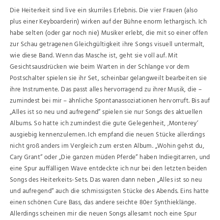
Die Heiterkeit sind live ein skurriles Erlebnis. Die vier Frauen (also
plus einer Keyboarderin) wirken auf der Bühne enorm lethargisch. Ich
habe selten (oder gar noch nie) Musiker erlebt, die mit so einer offen
zur Schau getragenen Gleichgültigkeit ihre Songs visuell untermalt,
wie diese Band. Wenn das Masche ist, geht sie voll auf. Mit
Gesichtsausdrücken wie beim Warten in der Schlange vor dem
Postschalter spielen sie ihr Set, scheinbar gelangweilt bearbeiten sie
ihre Instrumente. Das passt alles hervorragend zu ihrer Musik, die –
zumindest bei mir – ähnliche Spontanassoziationen hervorruft. Bis auf
„Alles ist so neu und aufregend“ spielen sie nur Songs des aktuellen
Albums. So hatte ich zumindest die gute Gelegenheit, ‚Monterey‘
ausgiebig kennenzulernen. Ich empfand die neuen Stücke allerdings
nicht groß anders im Vergleich zum ersten Album. „Wohin gehst du,
Cary Grant“ oder „Die ganzen müden Pferde“ haben Indiegitarren, und
eine Spur auffälligen Wave entdeckte ich nur bei den letzten beiden
Songs des Heiterkeits-Sets. Das waren dann neben „Alles ist so neu
und aufregend“ auch die schmissigsten Stücke des Abends. Eins hatte
einen schönen Cure Bass, das andere seichte 80er Synthieklänge.
Allerdings scheinen mir die neuen Songs allesamt noch eine Spur