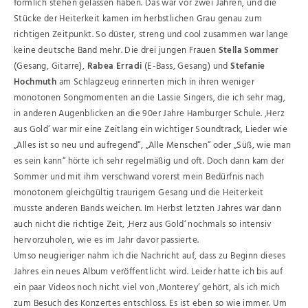
förmlich stehen gelassen haben. Das war vor zwei Jahren, und die
Stücke der Heiterkeit kamen im herbstlichen Grau genau zum
richtigen Zeitpunkt. So düster, streng und cool zusammen war lange
keine deutsche Band mehr. Die drei jungen Frauen
Stella Sommer
(Gesang, Gitarre),
Rabea Erradi
(E-Bass, Gesang) und
Stefanie
Hochmuth
am Schlagzeug erinnerten mich in ihren weniger
monotonen Songmomenten an die Lassie Singers, die ich sehr mag,
in anderen Augenblicken an die 90er Jahre Hamburger Schule. ‚Herz
aus Gold‘ war mir eine Zeitlang ein wichtiger Soundtrack, Lieder wie
„Alles ist so neu und aufregend“, „Alle Menschen“ oder „Süß, wie man
es sein kann“ hörte ich sehr regelmäßig und oft. Doch dann kam der
Sommer und mit ihm verschwand vorerst mein Bedürfnis nach
monotonem gleichgültig traurigem Gesang und die Heiterkeit
musste anderen Bands weichen. Im Herbst letzten Jahres war dann
auch nicht die richtige Zeit, ‚Herz aus Gold‘ nochmals so intensiv
hervorzuholen, wie es im Jahr davor passierte.
Umso neugieriger nahm ich die Nachricht auf, dass zu Beginn dieses
Jahres ein neues Album veröffentlicht wird. Leider hatte ich bis auf
ein paar Videos noch nicht viel von ‚Monterey‘ gehört, als ich mich
zum Besuch des Konzertes entschloss. Es ist eben so wie immer.
Um