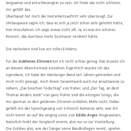
langsamer und entschleunigter zu sein. Ich finde das nicht schlimm,
mir gefällt das.
Überhaupt hat mich der Heiterkeitsauftritt sehr überzeugt. Zur
Umbaupause sagte ich, dass es sich ja jetzt schon sehr gelohnt hätte,
hier hinzufahren. Ich sage sowas nicht oft. Ja, es war ein schönes
Konzert, das durchaus mehr Zuschauer verdient hätte.
Die Heiterkeit sind live ein tolles Erlebnis.
Für die
Goldenen Zitronen
bin ich nicht schlau genug. Das musste ich
an diesem Abend erneut einsehen. Eigentlich wusste ich das
irgendwie, ich habe die Hamburger Band seit Jahren gemieden und
mich nicht gewagt, mich ihrem Gesamtwerk auch nur ansatzweise zu
nähern. „Das bisschen Todschlag“ von früher, und „Der Tag, an dem
Thomas Anders starb“ von ganz früher sind die einzigen Songs, die
mir spontan zu den goldenen Zitronen einfallen. Mehr nicht. Dabei
gefällt mir der Sprechgesang von Schorsch Kamerun sehr, wer ihn
nicht kennt sei auf die singing voice von
Eddie Argos
hingewiesen.
Natürlich hinkt der Vergleich enorm, also nur so zur Vorstellung.
Die Goldies also, wie der Sänger seine Bandkollegen nennt, spielen