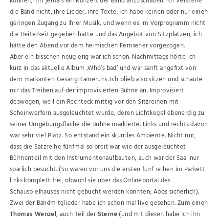
können, mir jemals ein Konzert der Band anzuschauen. Ich verstehe
die Band nicht, ihre Lieder, ihre Texte. Ich habe keinen oder nur einen
geringen Zugang zu ihrer Musik, und wenn es im Vorprogramm nicht
die Heiterkeit gegeben hätte und das Angebot von Sitzplätzen, ich
hätte den Abend vor dem heimischen Fernseher vorgezogen.
Aber ein bisschen neugierig war ich schon. Nachmittags hörte ich
kurz in das aktuelle Album ‚Who‘s bad‘ und war sanft angefixt von
dem markanten Gesang Kameruns. Ich blieb also sitzen und schaute
mir das Treiben auf der improvisierten Bühne an. Improvisiert
deswegen, weil ein Rechteck mittig vor den Sitzreihen mit
Scheinwerfern ausgeleuchtet wurde, deren Lichtkegel ebenerdig zu
seiner Umgebungsfläche die Bühne markierte. Links und rechts davon
war sehr viel Platz. So entstand ein skurriles Ambiente. Nicht nur,
dass die Satzreihe fünfmal so breit war wie der ausgeleuchtet
Bühnenteil mit den Instrumentenaufbauten, auch war der Saal nur
spärlich besucht. (So waren vor uns die ersten fünf reihen im Parkett
links komplett frei, obwohl sie über das Onlineportal des
Schauspielhauses nicht gebucht werden konnten; Abos sicherlich).
Zwei der Bandmitglieder habe ich schon mal live gesehen. Zum einen
Thomas Wenzel
, auch Teil der
Sterne
(und mit diesen habe ich ihn