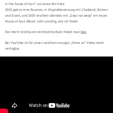
in the house of love“ von Anais Nin Pate.
2003 gab es eine Reunion, in Originalbesetzung mit Chadwick, Bickers
und Evans, und 2005 erschien überdies mit „Days run away“ ein neues
House of love Album. Sehr unnötig, wie ich finde!
Des Herrn Grothuizen Architektturbüro findet man
hier
.
Bei YouTube ist für unser Land kein einziges „Shine on“ Video mehr
verfügbar.