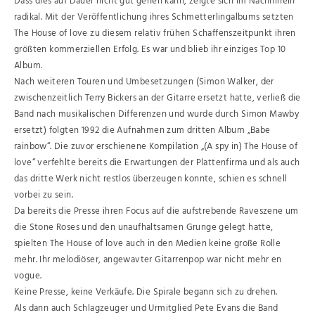
Dass dies auf Dauer nicht gut gehen kann, zeigte sich im Nachhinein
radikal. Mit der Veröffentlichung ihres Schmetterlingalbums setzten
The House of love zu diesem relativ frühen Schaffenszeitpunkt ihren
größten kommerziellen Erfolg. Es war und blieb ihr einziges Top 10
Album.
Nach weiteren Touren und Umbesetzungen (Simon Walker, der
zwischenzeitlich Terry Bickers an der Gitarre ersetzt hatte, verließ die
Band nach musikalischen Differenzen und wurde durch Simon Mawby
ersetzt) folgten 1992 die Aufnahmen zum dritten Album „Babe
rainbow“. Die zuvor erschienene Kompilation „(A spy in) The House of
love“ verfehlte bereits die Erwartungen der Plattenfirma und als auch
das dritte Werk nicht restlos überzeugen konnte, schien es schnell
vorbei zu sein.
Da bereits die Presse ihren Focus auf die aufstrebende Raveszene um
die Stone Roses und den unaufhaltsamen Grunge gelegt hatte,
spielten The House of love auch in den Medien keine große Rolle
mehr. Ihr melodiöser, angewavter Gitarrenpop war nicht mehr en
vogue.
Keine Presse, keine Verkäufe. Die Spirale begann sich zu drehen.
Als dann auch Schlagzeuger und Urmitglied Pete Evans die Band