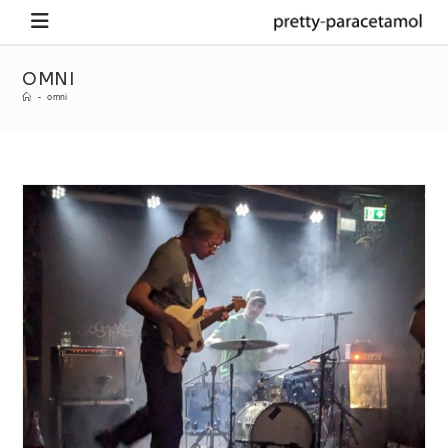
OMNI
-
omni