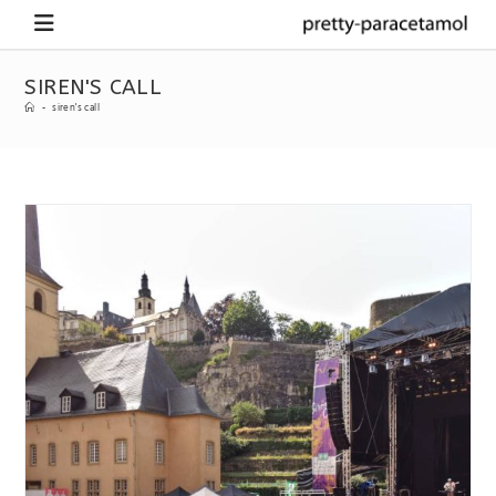
SIREN'S CALL
-
siren's call