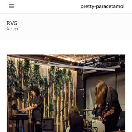
RVG
-
rvg