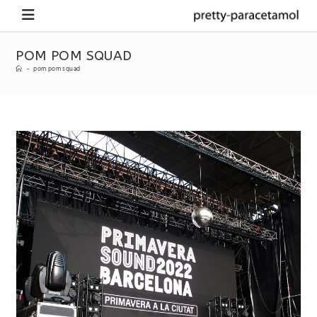
POM POM SQUAD
-
pom pom squad