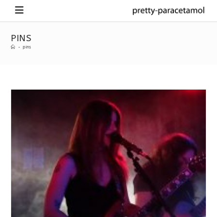
PINS
-
pins