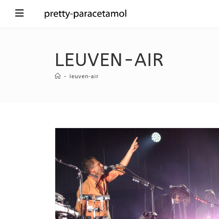
LEUVEN-AIR
-
leuven-air