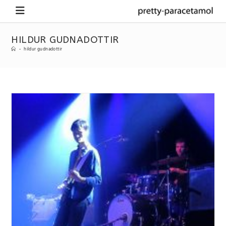
HILDUR GUDNADOTTIR
-
hildur gudnadottir