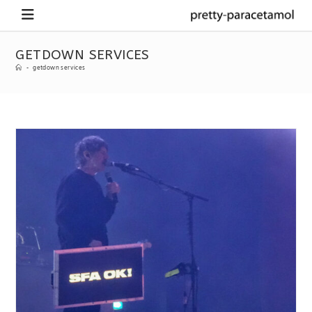
GETDOWN SERVICES
-
getdown services