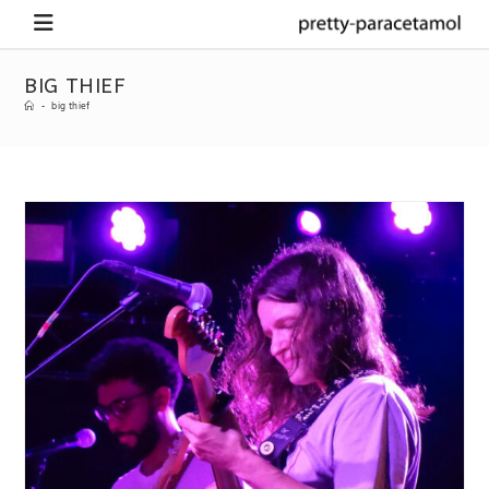
BIG THIEF
-
big thief