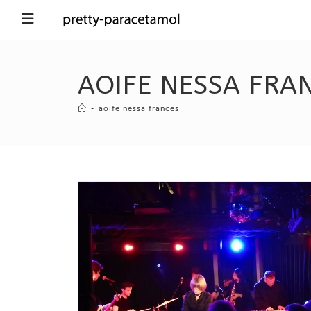
AOIFE NESSA FRA
-
aoife nessa frances