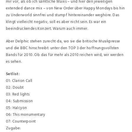
mir vor, als ob ich sämtliche Maxis – und hier den jeweiligen
extended dance mix – von New Order über Happy Mondays bis hin
zu Underworld sinnfrei und stumpf hintereinander weghöre. Das
klingt vielleicht negativ, soll es aber nicht sein. Es war ein
beeindruckendes Konzert. Warum auch immer.
Aber Delphic stehen zurecht da, wo sie die britische Musikpresse
und die BBC hinschreibt: unter den TOP 3 der hoffnungsvollsten
Bands für 2010. Ob das für mehr als 2010 reichen wird, wir werden
es sehen.
Setlist:
01: Clarion Call
02: Doubt
03: Red lights
04: Submission
05: Halcyon
06: This monumentary
07: Counterpoint
Zugabe: