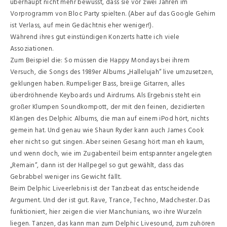
überhaupt nicht mehr bewusst, dass sie vor zwei Jahren im
Vorprogramm von Bloc Party spielten. (Aber auf das Google Gehirn
ist Verlass, auf mein Gedächtnis eher weniger!).
Während ihres gut einstündigen Konzerts hatte ich viele
Assoziationen.
Zum Beispiel die: So müssen die Happy Mondays bei ihrem
Versuch, die Songs des 1989er Albums „Hallelujah“ live umzusetzen,
geklungen haben. Rumpeliger Bass, breiige Gitarren, alles
überdröhnende Keyboards und Airdrums. Als Ergebnis steht ein
großer Klumpen Soundkompott, der mit den feinen, dezidierten
Klängen des Delphic Albums, die man auf einem iPod hört, nichts
gemein hat. Und genau wie Shaun Ryder kann auch James Cook
eher nicht so gut singen. Aber seinen Gesang hört man eh kaum,
und wenn doch, wie im Zugabenteil beim entspannter angelegten
„Remain“, dann ist der Hallpegel so gut gewählt, dass das
Gebrabbel weniger ins Gewicht fällt.
Beim Delphic Liveerlebnis ist der Tanzbeat das entscheidende
Argument. Und der ist gut. Rave, Trance, Techno, Madchester. Das
funktioniert, hier zeigen die vier Manchunians, wo ihre Wurzeln
liegen. Tanzen, das kann man zum Delphic Livesound, zum zuhören