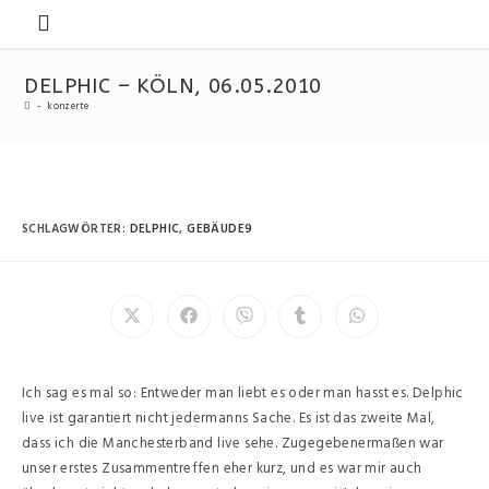
DELPHIC – KÖLN, 06.05.2010
-
konzerte
SCHLAGWÖRTER
:
DELPHIC
,
GEBÄUDE9
Ich sag es mal so: Entweder man liebt es oder man hasst es. Delphic
live ist garantiert nicht jedermanns Sache. Es ist das zweite Mal,
dass ich die Manchesterband live sehe. Zugegebenermaßen war
unser erstes Zusammentreffen eher kurz, und es war mir auch