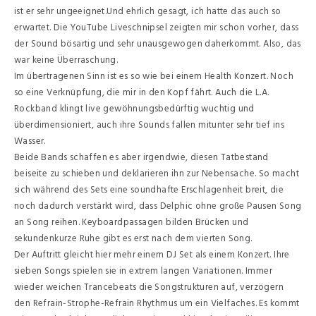
ist er sehr ungeeignet.Und ehrlich gesagt, ich hatte das auch so
erwartet. Die YouTube Liveschnipsel zeigten mir schon vorher, dass
der Sound bösartig und sehr unausgewogen daherkommt. Also, das
war keine Überraschung.
Im übertragenen Sinn ist es so wie bei einem Health Konzert. Noch
so eine Verknüpfung, die mir in den Kopf fährt. Auch die L.A.
Rockband klingt live gewöhnungsbedürftig wuchtig und
überdimensioniert, auch ihre Sounds fallen mitunter sehr tief ins
Wasser.
Beide Bands schaffen es aber irgendwie, diesen Tatbestand
beiseite zu schieben und deklarieren ihn zur Nebensache. So macht
sich während des Sets eine soundhafte Erschlagenheit breit, die
noch dadurch verstärkt wird, dass Delphic ohne große Pausen Song
an Song reihen. Keyboardpassagen bilden Brücken und
sekundenkurze Ruhe gibt es erst nach dem vierten Song.
Der Auftritt gleicht hier mehr einem DJ Set als einem Konzert. Ihre
sieben Songs spielen sie in extrem langen Variationen. Immer
wieder weichen Trancebeats die Songstrukturen auf, verzögern
den Refrain-Strophe-Refrain Rhythmus um ein Vielfaches. Es kommt