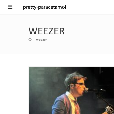
WEEZER
-
weezer