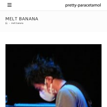
MELT BANANA
-
melt banana