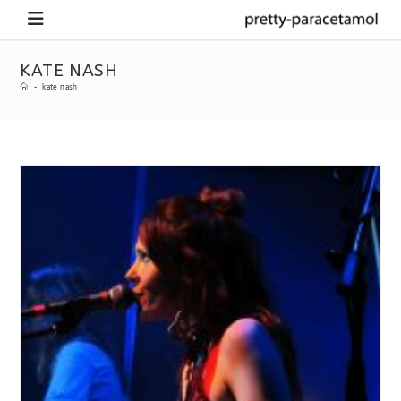
KATE NASH
-
kate nash