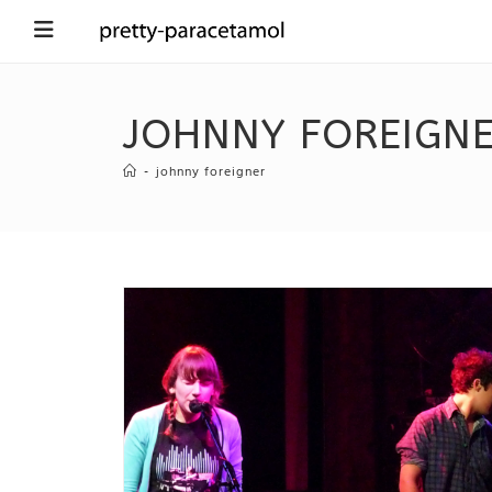
JOHNNY FOREIGN
-
johnny foreigner