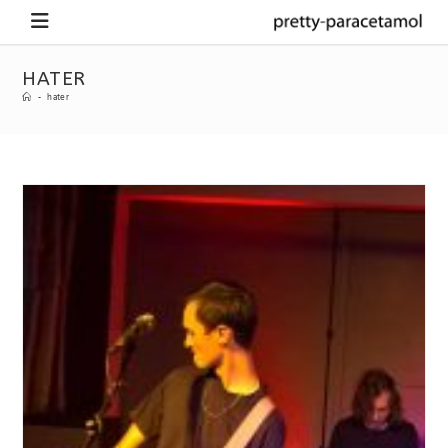
HATER
-
hater