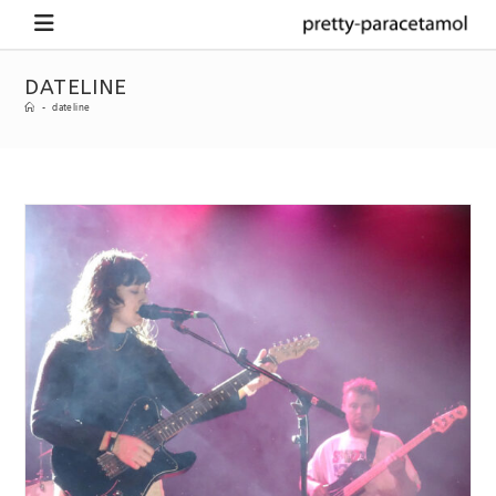
DATELINE
-
dateline