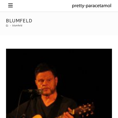
BLUMFELD
-
blumfeld